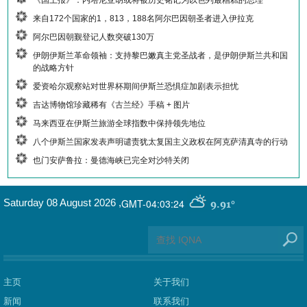
《国土报》：内塔尼亚胡或将被历史铭记为以色列最糟糕的总理
来自172个国家的1，813，188名阿尔巴因朝圣者进入伊拉克
阿尔巴因朝觐登记人数突破130万
伊朗伊斯兰革命领袖：支持黎巴嫩真主党圣战者，是伊朗伊斯兰共和国
的战略方针
爱资哈尔观察站对世界杯期间伊斯兰恐惧症加剧表示担忧
吉达博物馆珍藏稀有《古兰经》手稿 + 图片
马来西亚在伊斯兰旅游全球指数中保持领先地位
八个伊斯兰国家发表声明谴责犹太复国主义政权在阿克萨清真寺的行动
也门安萨鲁拉：曼德海峡已完全对沙特关闭
GMT-04:03:24
Saturday 08 August 2026
,
9.91°
主页
关于我们
新闻
联系我们