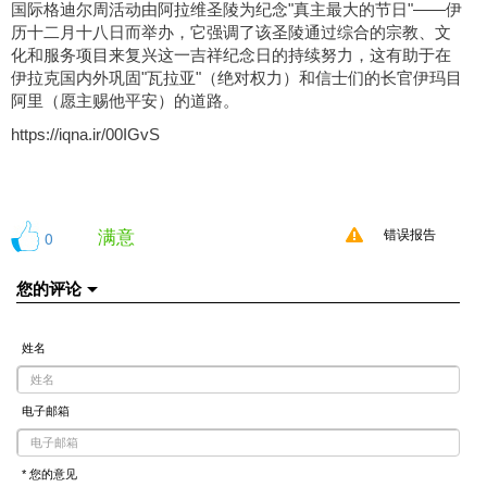
国际格迪尔周活动由阿拉维圣陵为纪念"真主最大的节日"——伊
历十二月十八日而举办，它强调了该圣陵通过综合的宗教、文
化和服务项目来复兴这一吉祥纪念日的持续努力，这有助于在
伊拉克国内外巩固"瓦拉亚"（绝对权力）和信士们的长官伊玛目
阿里（愿主赐他平安）的道路。
https://iqna.ir/00IGvS
满意
0
错误报告
您的评论
姓名
电子邮箱
* 您的意见