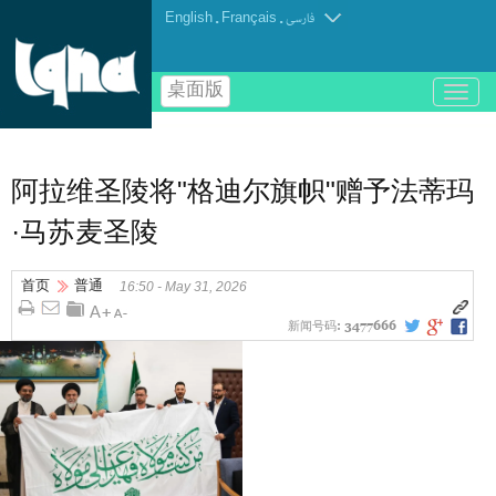
English
.
Français
.
فارسی
桌面版
باز
و
بسته
کردن
منو
阿拉维圣陵将"格迪尔旗帜"赠予法蒂玛
·马苏麦圣陵
首页
普通
16:50 - May 31, 2026
新闻号码:
3477666