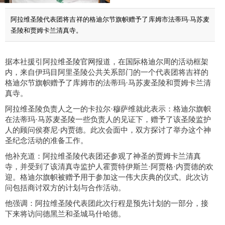
阿拉维圣陵代表团将吉祥的格迪尔节旗帜赠予了库姆市法蒂玛·马苏麦
圣陵和贾姆卡兰清真寺。
据本社援引阿拉维圣陵官网报道，在国际格迪尔周的活动框架
内，来自伊玛目阿里圣陵公共关系部门的一个代表团将吉祥的
格迪尔节旗帜赠予了库姆市的法蒂玛·马苏麦圣陵和贾姆卡兰清
真寺。
阿拉维圣陵负责人之一的卡拉尔·穆萨维就此表示：格迪尔旗帜
在法蒂玛·马苏麦圣陵一些负责人的见证下，赠予了该圣陵监护
人的顾问侯赛尼·内贾德。此次会面中，双方探讨了举办这个神
圣纪念活动的准备工作。
他补充道：阿拉维圣陵代表团还参观了神圣的贾姆卡兰清真
寺，并受到了该清真寺监护人霍贾特伊斯兰·阿贾格·内贾德的欢
迎。格迪尔旗帜被赠予用于参加这一伟大庆典的仪式。此次访
问包括商讨双方的计划与合作活动。
他强调：阿拉维圣陵代表团此次行程是预先计划的一部分，接
下来将访问德黑兰和圣城马什哈德。