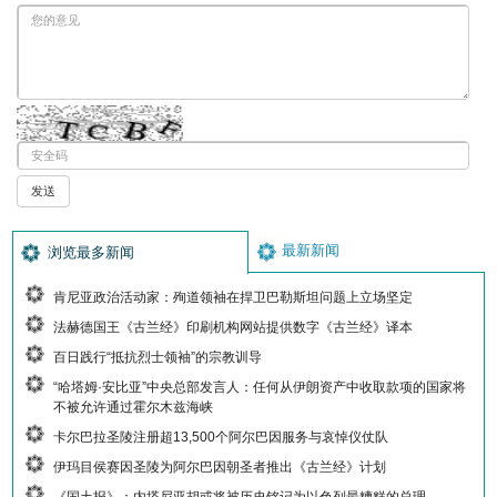
最新新闻
浏览最多新闻
肯尼亚政治活动家：殉道领袖在捍卫巴勒斯坦问题上立场坚定
法赫德国王《古兰经》印刷机构网站提供数字《古兰经》译本
百日践行“抵抗烈士领袖”的宗教训导
“哈塔姆·安比亚”中央总部发言人：任何从伊朗资产中收取款项的国家将
不被允许通过霍尔木兹海峡
卡尔巴拉圣陵注册超13,500个阿尔巴因服务与哀悼仪仗队
伊玛目侯赛因圣陵为阿尔巴因朝圣者推出《古兰经》计划