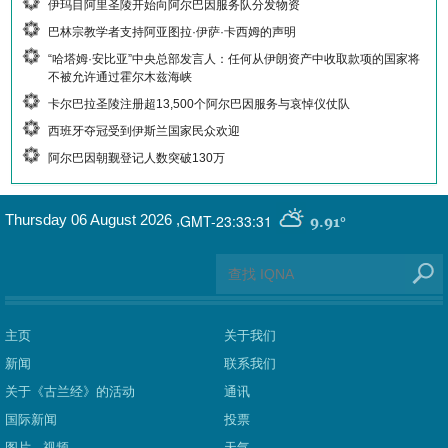
伊玛目阿里圣陵开始向阿尔巴因服务队分发物资
巴林宗教学者支持阿亚图拉·伊萨·卡西姆的声明
“哈塔姆·安比亚”中央总部发言人：任何从伊朗资产中收取款项的国家将
不被允许通过霍尔木兹海峡
卡尔巴拉圣陵注册超13,500个阿尔巴因服务与哀悼仪仗队
西班牙夺冠受到伊斯兰国家民众欢迎
阿尔巴因朝觐登记人数突破130万
GMT-23:33:31
Thursday 06 August 2026
,
9.91°
主页
关于我们
新闻
联系我们
关于《古兰经》的活动
通讯
国际新闻
投票
图片 - 视频
天气