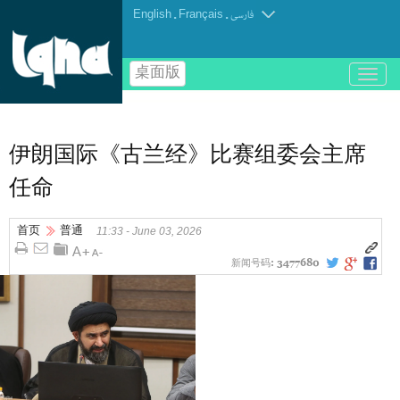
English
.
Français
.
فارسی
桌面版
باز
و
بسته
کردن
منو
伊朗国际《古兰经》比赛组委会主席
任命
首页
普通
11:33 - June 03, 2026
新闻号码:
3477680