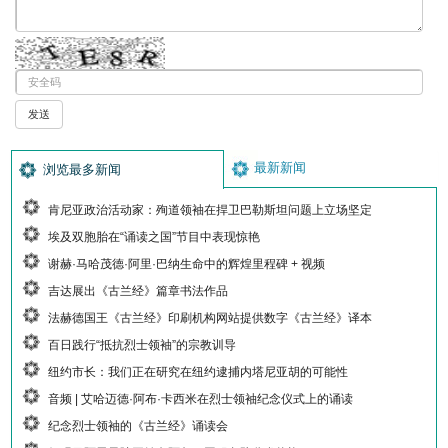
最新新闻
浏览最多新闻
肯尼亚政治活动家：殉道领袖在捍卫巴勒斯坦问题上立场坚定
埃及双胞胎在“诵读之国”节目中表现惊艳
谢赫·马哈茂德·阿里·巴纳生命中的辉煌里程碑 + 视频
吉达展出《古兰经》篇章书法作品
法赫德国王《古兰经》印刷机构网站提供数字《古兰经》译本
百日践行“抵抗烈士领袖”的宗教训导
纽约市长：我们正在研究在纽约逮捕内塔尼亚胡的可能性
音频 | 艾哈迈德·阿布·卡西米在烈士领袖纪念仪式上的诵读
纪念烈士领袖的《古兰经》诵读会