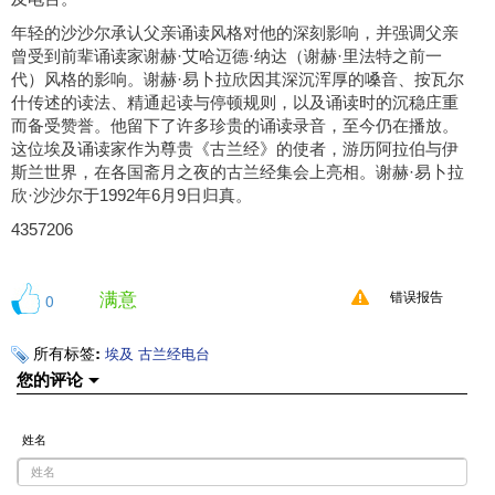
年轻的沙沙尔承认父亲诵读风格对他的深刻影响，并强调父亲
曾受到前辈诵读家谢赫·艾哈迈德·纳达（谢赫·里法特之前一
代）风格的影响。谢赫·易卜拉欣因其深沉浑厚的嗓音、按瓦尔
什传述的读法、精通起读与停顿规则，以及诵读时的沉稳庄重
而备受赞誉。他留下了许多珍贵的诵读录音，至今仍在播放。
这位埃及诵读家作为尊贵《古兰经》的使者，游历阿拉伯与伊
斯兰世界，在各国斋月之夜的古兰经集会上亮相。谢赫·易卜拉
欣·沙沙尔于1992年6月9日归真。
4357206
满意
0
错误报告
所有标签:
埃及
古兰经电台
您的评论
姓名