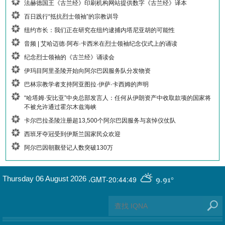
法赫德国王《古兰经》印刷机构网站提供数字《古兰经》译本
百日践行“抵抗烈士领袖”的宗教训导
纽约市长：我们正在研究在纽约逮捕内塔尼亚胡的可能性
音频 | 艾哈迈德·阿布·卡西米在烈士领袖纪念仪式上的诵读
纪念烈士领袖的《古兰经》诵读会
伊玛目阿里圣陵开始向阿尔巴因服务队分发物资
巴林宗教学者支持阿亚图拉·伊萨·卡西姆的声明
“哈塔姆·安比亚”中央总部发言人：任何从伊朗资产中收取款项的国家将
不被允许通过霍尔木兹海峡
卡尔巴拉圣陵注册超13,500个阿尔巴因服务与哀悼仪仗队
西班牙夺冠受到伊斯兰国家民众欢迎
阿尔巴因朝觐登记人数突破130万
GMT-20:44:49
Thursday 06 August 2026
,
9.91°