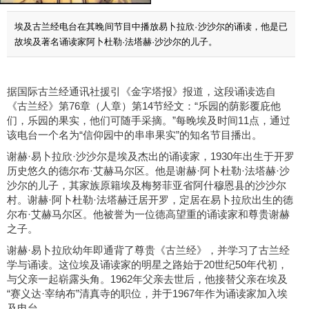
埃及古兰经电台在其晚间节目中播放易卜拉欣·沙沙尔的诵读，他是已
故埃及著名诵读家阿卜杜勒·法塔赫·沙沙尔的儿子。
据国际古兰经通讯社援引《金字塔报》报道，这段诵读选自
《古兰经》第76章（人章）第14节经文：“乐园的荫影覆庇他
们，乐园的果实，他们可随手采摘。”每晚埃及时间11点，通过
该电台一个名为“信仰园中的串串果实”的知名节目播出。
谢赫·易卜拉欣·沙沙尔是埃及杰出的诵读家，1930年出生于开罗
历史悠久的德尔布·艾赫马尔区。他是谢赫·阿卜杜勒·法塔赫·沙
沙尔的儿子，其家族原籍埃及梅努菲亚省阿什穆恩县的沙沙尔
村。谢赫·阿卜杜勒·法塔赫迁居开罗，定居在易卜拉欣出生的德
尔布·艾赫马尔区。他被誉为一位德高望重的诵读家和尊贵谢赫
之子。
谢赫·易卜拉欣幼年即通背了尊贵《古兰经》，并学习了古兰经
学与诵读。这位埃及诵读家的明星之路始于20世纪50年代初，
与父亲一起崭露头角。1962年父亲去世后，他接替父亲在埃及
“赛义达·宰纳布”清真寺的职位，并于1967年作为诵读家加入埃
及电台。