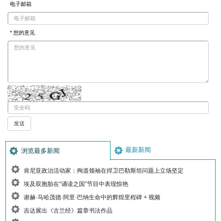
电子邮箱
* 您的意见
最新新闻
浏览最多新闻
肯尼亚政治活动家：殉道领袖在捍卫巴勒斯坦问题上立场坚定
埃及双胞胎在“诵读之国”节目中表现惊艳
谢赫·马哈茂德·阿里·巴纳生命中的辉煌里程碑 + 视频
吉达展出《古兰经》篇章书法作品