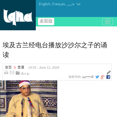
English
.
Français
.
فارسی
桌面版
باز
و
بسته
کردن
منو
埃及古兰经电台播放沙沙尔之子的诵
读
首页
普通
19:55 - June 12, 2026
新闻号码:
3477718