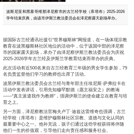
波斯尼亚和黑塞哥维那泽尼察市的古兰经学校（库塔布）2025-2026
学年结束庆典，由该市伊斯兰教法委员会在泽尼察露天剧场举办。
据国际古兰经通讯社援引“世界穆斯林”网报道，在一场体现宗教
教育在波黑穆斯林社区地位的活动中，位于该国中部的泽尼察
市的国家露天剧场，承办了由泽尼察伊斯兰教法委员会为庆祝
2025-2026学年古兰经及伊斯兰学教育结束而举办的庆典。
此次活动有近500名来自古兰经教育三年级的男女学生参加，79
名负责监督他们学习的教师也出席了活动。
波黑伊斯兰教法委员会古兰经与青年部主任埃尼斯·萨弗拉卡在
活动中发表讲话，引用先知穆罕默德（愿主福安之）的教诲
——“真主派遣我作为教师”，强调伊斯兰的使命建立在教育与培
育之上。
另一方面，泽尼察教法官梅夫卢丁·迪兹达雷维奇也强调，古兰
经学校（库塔布）是维护穆斯林社区宗教、道德与文化认同的
最重要中心之一。他补充说，孩子们通过这些学校获得将伴随
他们一生的价值观，引导他们走向责任感和服务社会。