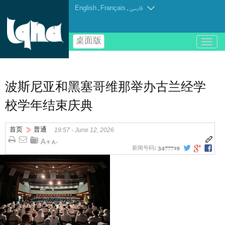
English
.
Français
.
فارسی
桌面版
باز
و
بسته
کردن
منو
波斯尼亚和黑塞哥维那举办古兰经学
校学年结束庆典
首页
普通
19:57 - June 12, 2026
新闻号码:
3477719