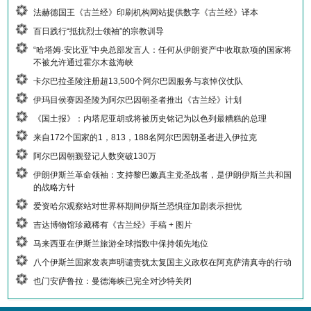
法赫德国王《古兰经》印刷机构网站提供数字《古兰经》译本
百日践行“抵抗烈士领袖”的宗教训导
“哈塔姆·安比亚”中央总部发言人：任何从伊朗资产中收取款项的国家将
不被允许通过霍尔木兹海峡
卡尔巴拉圣陵注册超13,500个阿尔巴因服务与哀悼仪仗队
伊玛目侯赛因圣陵为阿尔巴因朝圣者推出《古兰经》计划
《国土报》：内塔尼亚胡或将被历史铭记为以色列最糟糕的总理
来自172个国家的1，813，188名阿尔巴因朝圣者进入伊拉克
阿尔巴因朝觐登记人数突破130万
伊朗伊斯兰革命领袖：支持黎巴嫩真主党圣战者，是伊朗伊斯兰共和国
的战略方针
爱资哈尔观察站对世界杯期间伊斯兰恐惧症加剧表示担忧
吉达博物馆珍藏稀有《古兰经》手稿 + 图片
马来西亚在伊斯兰旅游全球指数中保持领先地位
八个伊斯兰国家发表声明谴责犹太复国主义政权在阿克萨清真寺的行动
也门安萨鲁拉：曼德海峡已完全对沙特关闭