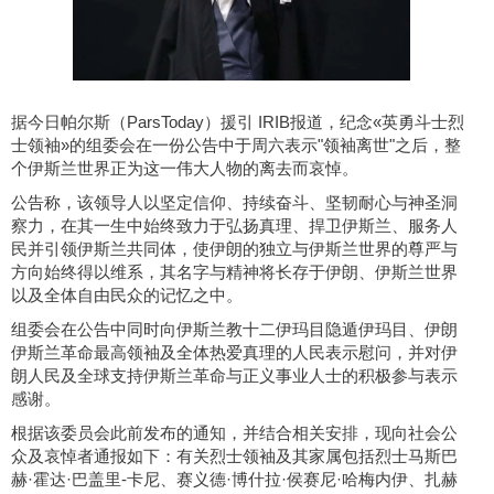
据今日帕尔斯（ParsToday）援引 IRIB报道，纪念«英勇斗士烈
士领袖»的组委会在一份公告中于周六表示"领袖离世"之后，整
个伊斯兰世界正为这一伟大人物的离去而哀悼。
公告称，该领导人以坚定信仰、持续奋斗、坚韧耐心与神圣洞
察力，在其一生中始终致力于弘扬真理、捍卫伊斯兰、服务人
民并引领伊斯兰共同体，使伊朗的独立与伊斯兰世界的尊严与
方向始终得以维系，其名字与精神将长存于伊朗、伊斯兰世界
以及全体自由民众的记忆之中。
组委会在公告中同时向伊斯兰教十二伊玛目隐遁伊玛目、伊朗
伊斯兰革命最高领袖及全体热爱真理的人民表示慰问，并对伊
朗人民及全球支持伊斯兰革命与正义事业人士的积极参与表示
感谢。
根据该委员会此前发布的通知，并结合相关安排，现向社会公
众及哀悼者通报如下：有关烈士领袖及其家属包括烈士马斯巴
赫·霍达·巴盖里-卡尼、赛义德·博什拉·侯赛尼·哈梅内伊、扎赫