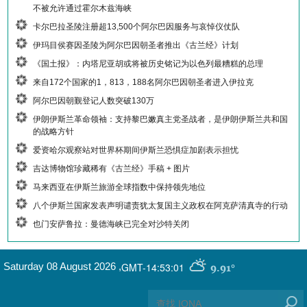
不被允许通过霍尔木兹海峡
卡尔巴拉圣陵注册超13,500个阿尔巴因服务与哀悼仪仗队
伊玛目侯赛因圣陵为阿尔巴因朝圣者推出《古兰经》计划
《国土报》：内塔尼亚胡或将被历史铭记为以色列最糟糕的总理
来自172个国家的1，813，188名阿尔巴因朝圣者进入伊拉克
阿尔巴因朝觐登记人数突破130万
伊朗伊斯兰革命领袖：支持黎巴嫩真主党圣战者，是伊朗伊斯兰共和国
的战略方针
爱资哈尔观察站对世界杯期间伊斯兰恐惧症加剧表示担忧
吉达博物馆珍藏稀有《古兰经》手稿 + 图片
马来西亚在伊斯兰旅游全球指数中保持领先地位
八个伊斯兰国家发表声明谴责犹太复国主义政权在阿克萨清真寺的行动
也门安萨鲁拉：曼德海峡已完全对沙特关闭
GMT-14:53:01
Saturday 08 August 2026
,
9.91°