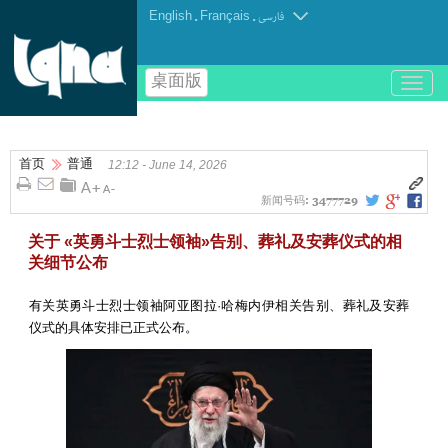
English
.
Français
.
فارسی
桌面版
باز
و
بسته
کردن
首页
普通
منو
12:12 - June 14, 2026
新闻号码:
3477729
关于 «英勇斗士烈士领袖»告别、葬礼及安葬仪式的相
关细节公布
有关英勇斗士烈士领袖阿亚图拉·哈梅内伊相关告别、葬礼及安葬
仪式的具体安排已正式公布。