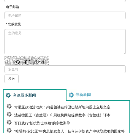
电子邮箱
* 您的意见
最新新闻
浏览最多新闻
肯尼亚政治活动家：殉道领袖在捍卫巴勒斯坦问题上立场坚定
法赫德国王《古兰经》印刷机构网站提供数字《古兰经》译本
百日践行“抵抗烈士领袖”的宗教训导
“哈塔姆·安比亚”中央总部发言人：任何从伊朗资产中收取款项的国家将