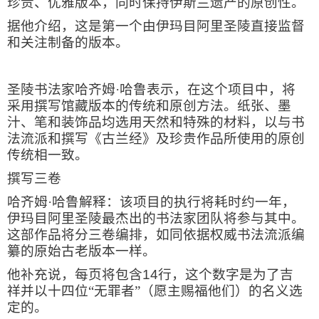
珍贵、优雅版本，同时保持伊斯兰遗产的原创性。
据他介绍，这是第一个由伊玛目阿里圣陵直接监督
和关注制备的版本。
圣陵书法家哈齐姆·哈鲁表示，在这个项目中，将
采用撰写馆藏版本的传统和原创方法。纸张、墨
汁、笔和装饰品均选用天然和特殊的材料，以与书
法流派和撰写《古兰经》及珍贵作品所使用的原创
传统相一致。
撰写三卷
哈齐姆·哈鲁解释：该项目的执行将耗时约一年，
伊玛目阿里圣陵最杰出的书法家团队将参与其中。
这部作品将分三卷编排，如同依据权威书法流派编
纂的原始古老版本一样。
他补充说，每页将包含
14
行，这个数字是为了吉
祥并以十四位“无罪者”（愿主赐福他们）的名义选
定的。