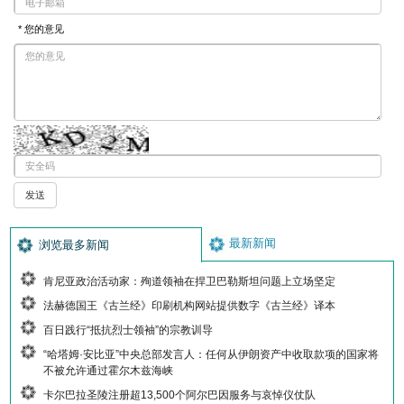
* 您的意见
最新新闻
浏览最多新闻
肯尼亚政治活动家：殉道领袖在捍卫巴勒斯坦问题上立场坚定
法赫德国王《古兰经》印刷机构网站提供数字《古兰经》译本
百日践行“抵抗烈士领袖”的宗教训导
“哈塔姆·安比亚”中央总部发言人：任何从伊朗资产中收取款项的国家将
不被允许通过霍尔木兹海峡
卡尔巴拉圣陵注册超13,500个阿尔巴因服务与哀悼仪仗队