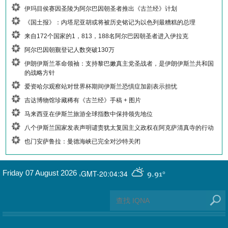
伊玛目侯赛因圣陵为阿尔巴因朝圣者推出《古兰经》计划
《国土报》：内塔尼亚胡或将被历史铭记为以色列最糟糕的总理
来自172个国家的1，813，188名阿尔巴因朝圣者进入伊拉克
阿尔巴因朝觐登记人数突破130万
伊朗伊斯兰革命领袖：支持黎巴嫩真主党圣战者，是伊朗伊斯兰共和国
的战略方针
爱资哈尔观察站对世界杯期间伊斯兰恐惧症加剧表示担忧
吉达博物馆珍藏稀有《古兰经》手稿 + 图片
马来西亚在伊斯兰旅游全球指数中保持领先地位
八个伊斯兰国家发表声明谴责犹太复国主义政权在阿克萨清真寺的行动
也门安萨鲁拉：曼德海峡已完全对沙特关闭
GMT-20:04:34
Friday 07 August 2026
,
9.91°