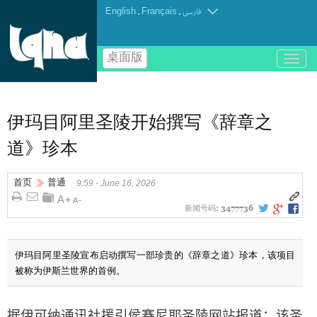
English
.
Français
.
فارسی
桌面版
باز
و
بسته
کردن
منو
伊玛目阿里圣陵开始撰写《辞章之
道》珍本
首页
普通
9:59 - June 16, 2026
新闻号码:
3477736
伊玛目阿里圣陵宣布启动撰写一部珍贵的《辞章之道》珍本，该项目
被称为伊斯兰世界的首例。
据伊可纳通讯社援引侯赛尼耶圣陵网站报道：该圣