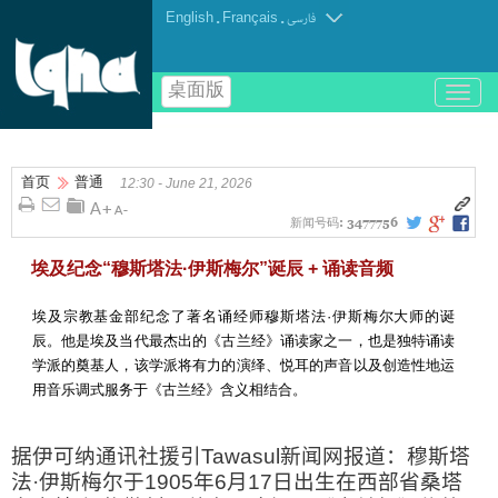
English
.
Français
.
فارسی
桌面版
باز
و
بسته
کردن
首页
普通
منو
12:30 - June 21, 2026
新闻号码:
3477756
埃及纪念“穆斯塔法·伊斯梅尔”诞辰 + 诵读音频
埃及宗教基金部纪念了著名诵经师穆斯塔法·伊斯梅尔大师的诞
辰。他是埃及当代最杰出的《古兰经》诵读家之一，也是独特诵读
学派的奠基人，该学派将有力的演绎、悦耳的声音以及创造性地运
用音乐调式服务于《古兰经》含义相结合。
据伊可纳通讯社援引
Tawasul
新闻网报道：穆斯塔
法·伊斯梅尔于
1905
年
6
月
17
日出生在西部省桑塔