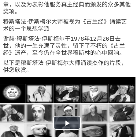
章，以及为表彰他服务真主经典而颁发的众多其他
奖项。
穆斯塔法·伊斯梅尔大师被视为《古兰经》诵读艺
术的一个思想学派
谢赫·穆斯塔法·伊斯梅尔于
1978
年
12
月
26
日去
世，他的一生充满了灵性，留下了不朽的《古兰
经》遗产，至今仍在全世界穆斯林的心中回响。
以下是穆斯塔法·伊斯梅尔大师诵读杰作的片段，
供您欣赏。
Play