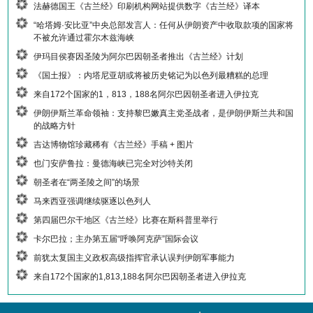
法赫德国王《古兰经》印刷机构网站提供数字《古兰经》译本
“哈塔姆·安比亚”中央总部发言人：任何从伊朗资产中收取款项的国家将
不被允许通过霍尔木兹海峡
伊玛目侯赛因圣陵为阿尔巴因朝圣者推出《古兰经》计划
《国土报》：内塔尼亚胡或将被历史铭记为以色列最糟糕的总理
来自172个国家的1，813，188名阿尔巴因朝圣者进入伊拉克
伊朗伊斯兰革命领袖：支持黎巴嫩真主党圣战者，是伊朗伊斯兰共和国
的战略方针
吉达博物馆珍藏稀有《古兰经》手稿 + 图片
也门安萨鲁拉：曼德海峡已完全对沙特关闭
朝圣者在“两圣陵之间”的场景
马来西亚强调继续驱逐以色列人
第四届巴尔干地区《古兰经》比赛在斯科普里举行
卡尔巴拉；主办第五届“呼唤阿克萨”国际会议
前犹太复国主义政权高级指挥官承认误判伊朗军事能力
来自172个国家的1,813,188名阿尔巴因朝圣者进入伊拉克