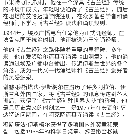
市米特·加扎勒村。他在一个深具《古兰经》传统
的环境中成长，年轻时便通背了《古兰经》，随后
在坦塔的艾哈迈迪学院注册，在众多著名学者和诵
经师门下学习《古兰经》读法和诵读规则。
1944
年，埃及广播电台任命他为正式诵经师，在
法鲁克国王统治时期，他还被选为王室诵经师。
他的《古兰经》之路伴随着重要的里程碑。多年
来，他在爱资哈尔清真寺诵读《山洞章》，他的诵
读通过埃及广播电台播出，传遍伊斯兰世界的各个
角落，成为一代又一代诵经师和《古兰经》爱好者
的灵感源泉。
谢赫·穆斯塔法·伊斯梅尔在游历了许多阿拉伯、伊
斯兰和外国国家，将《古兰经》的讯息传达到各大
洲后，获得了“《古兰经》驻世界大使”的称号。他
最具历史意义的时刻之一，是
1977
年在安瓦尔·萨
达特访问期间，在阿克萨清真寺诵读《古兰经》。
穆斯塔法·伊斯梅尔获得了多项国内外奖章和荣
誉，包括
1965
年的科学日奖章、黎巴嫩雪松勋