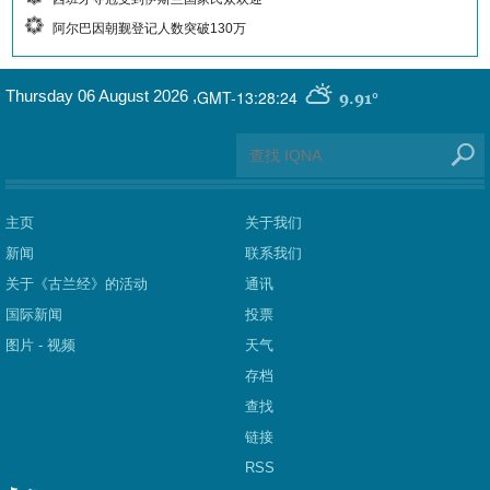
阿尔巴因朝觐登记人数突破130万
GMT-13:28:24
Thursday 06 August 2026
,
9.91°
主页
关于我们
新闻
联系我们
关于《古兰经》的活动
通讯
国际新闻
投票
图片 - 视频
天气
存档
查找
链接
RSS