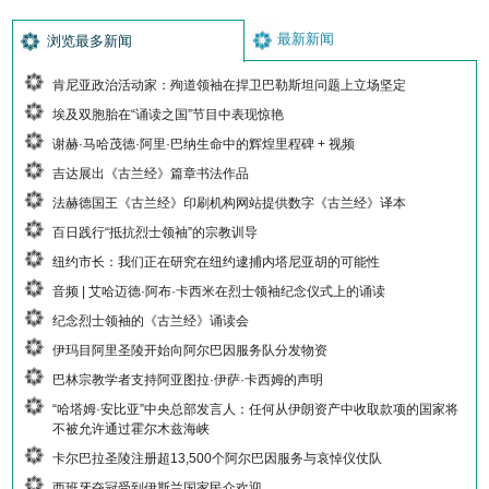
最新新闻
浏览最多新闻
肯尼亚政治活动家：殉道领袖在捍卫巴勒斯坦问题上立场坚定
埃及双胞胎在“诵读之国”节目中表现惊艳
谢赫·马哈茂德·阿里·巴纳生命中的辉煌里程碑 + 视频
吉达展出《古兰经》篇章书法作品
法赫德国王《古兰经》印刷机构网站提供数字《古兰经》译本
百日践行“抵抗烈士领袖”的宗教训导
纽约市长：我们正在研究在纽约逮捕内塔尼亚胡的可能性
音频 | 艾哈迈德·阿布·卡西米在烈士领袖纪念仪式上的诵读
纪念烈士领袖的《古兰经》诵读会
伊玛目阿里圣陵开始向阿尔巴因服务队分发物资
巴林宗教学者支持阿亚图拉·伊萨·卡西姆的声明
“哈塔姆·安比亚”中央总部发言人：任何从伊朗资产中收取款项的国家将
不被允许通过霍尔木兹海峡
卡尔巴拉圣陵注册超13,500个阿尔巴因服务与哀悼仪仗队
西班牙夺冠受到伊斯兰国家民众欢迎