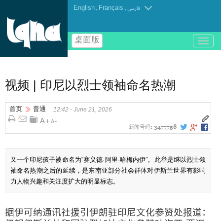
English
.
Français
.
فارسی
桌面版
باز
و
بسته
کردن
منو
视频 | 印尼以烈士领袖命名热潮
首页
普通
12:42 - June 21, 2026
新闻号码:
3477758
又一个印尼孩子被命名为“赛义德·阿里·哈梅内伊”。此举是继以烈士领
袖命名热潮之后的延续，是东南亚部分社会群体对伊斯兰世界有影响
力人物兴趣和关注度扩大的明显标志。
据伊可纳通讯社援引伊朗驻印尼文化参赞处报道：