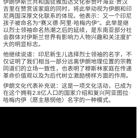
伊朗伊斯兰共和国驻雅加达文化参赞叶海亚·贾汉
吉里在赞赏该家庭的同时，将此举动视为伊朗和印
尼两国深厚文化联系的体现。他表示：又一个印尼
孩子被命名为“赛义德·阿里·哈梅内伊”。此举是继
以烈士领袖命名热潮之后的延续，是东南亚部分社
会群体对伊斯兰世界有影响力人物兴趣和关注度扩
大的明显标志。
他继续说道：印尼新生儿选择烈士领袖的名字，不
仅证明了我们相当一部分远离伊朗地理位置的宗教
同道们的立场一致性，也表明了穆斯林家庭在传递
革命价值观以及为后代树立激励榜样方面的作用。
伊朗文化代表补充说：这是一项文化活动，已成为
在这个拥有
2.8
亿人口的国家介绍和复兴阿亚图拉·
哈梅内伊（愿主慈悯他）名字的一种模式。