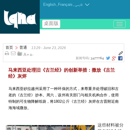
English
.
Français
.
فارسی
桌面版
باز
و
بسته
کردن
首页
普通
منو
13:29 - June 23, 2026
新闻号码:
3477764
马来西亚处理旧《古兰经》的创新举措：撒放《古兰
经》灰烬
马来西亚砂拉越州采用了一种环保的方式，来尊重并处理破旧和古
老的《古兰经》抄本。周六，该州有关部门与相关机构合作，使用
特制的可生物降解纸袋，将1802公斤《古兰经》灰烬在古晋附近南
海海域撒放。
这些材料被分