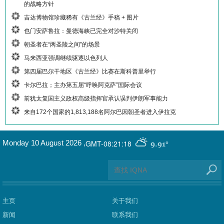
的战略方针
吉达博物馆珍藏稀有《古兰经》手稿 + 图片
也门安萨鲁拉：曼德海峡已完全对沙特关闭
朝圣者在“两圣陵之间”的场景
马来西亚强调继续驱逐以色列人
第四届巴尔干地区《古兰经》比赛在斯科普里举行
卡尔巴拉；主办第五届“呼唤阿克萨”国际会议
前犹太复国主义政权高级指挥官承认误判伊朗军事能力
来自172个国家的1,813,188名阿尔巴因朝圣者进入伊拉克
GMT-08:21:18
Monday 10 August 2026
,
9.91°
主页
关于我们
新闻
联系我们