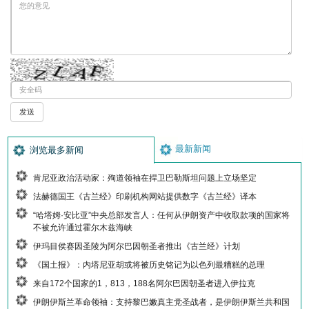
最新新闻
浏览最多新闻
肯尼亚政治活动家：殉道领袖在捍卫巴勒斯坦问题上立场坚定
法赫德国王《古兰经》印刷机构网站提供数字《古兰经》译本
“哈塔姆·安比亚”中央总部发言人：任何从伊朗资产中收取款项的国家将
不被允许通过霍尔木兹海峡
伊玛目侯赛因圣陵为阿尔巴因朝圣者推出《古兰经》计划
《国土报》：内塔尼亚胡或将被历史铭记为以色列最糟糕的总理
来自172个国家的1，813，188名阿尔巴因朝圣者进入伊拉克
伊朗伊斯兰革命领袖：支持黎巴嫩真主党圣战者，是伊朗伊斯兰共和国