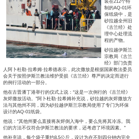
装在212个特
制的AQ-01环
保纸袋中，是
砂拉越全州旧
《古兰经》处
理中心处理流
程的产物。
砂拉越伊斯兰
宗教局《古兰
经》部门负责
人阿卜杜勒·拉希姆·拉希德表示，此次撒放是根据国家教法委员
会关于按照伊斯兰教法维护受损《古兰经》尊严的决定而进行
的例行活动的一部分。
他在古晋潘丁港举行的仪式上说：“这是一次例行的《古兰经》
灰烬撒放活动。”阿卜杜勒·拉希姆补充说，砂拉越的灰烬撒放方
法与其他州不同，因为砂拉越伊斯兰宗教局使用了专门为环保
设计的AQ-01纸袋。
他说：“其他州要么直接将灰烬倒入海中，要么先将其冷冻。我
们的方法不仅符合伊斯兰教法的要求，还考虑了环境因素。”
他补充说，每个袋子重约8.5公斤，设计为在不到四分钟内完全