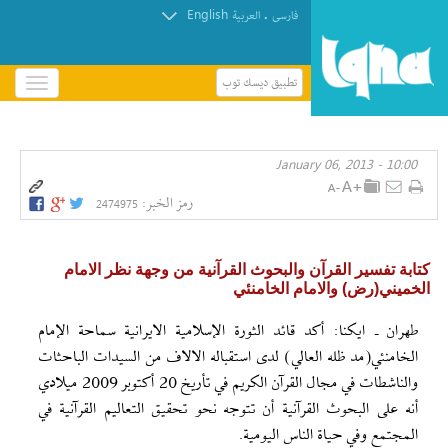
English
.
فارسی
العربیة
تطبيق ديسك توب
باز
و
بسته
کردن
10:00 - January 06, 2013
منو
رمز الخبر:
2474975
كتابة تفسير القرآن والبحوث القرآنية من وجهة نظر الامام
الخميني(رض) والامام الخامنئي
طهران ـ ايكنا: أكد قائد الثورة الإسلامية الايرانية سماحة الإمام
الخامنئي(مد ظله العالي) لدى استقباله الالاف من السيدات الباحثات
والناشطات في مجال القرآن الكريم في تأريخ 20 أکتوبر 2009 ميلادي
أنه على البحوث القرآنية أن تتوجه نحو تحقيق التعاليم القرآنية في
المجتمع وفي حياة الناس اليومية.