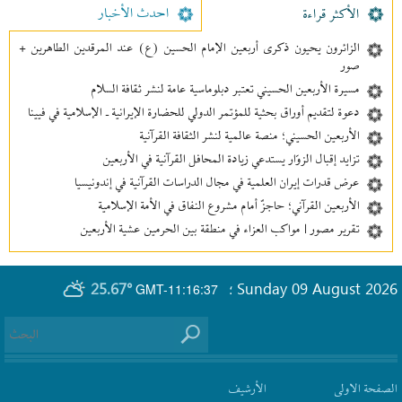
احدث الأخبار
الأکثر قراءة
الزائرون يحيون ذكرى أربعين الإمام الحسين (ع) عند المرقدين الطاهرين +
صور
مسيرة الأربعين الحسيني تعتبر دبلوماسية عامة لنشر ثقافة السلام
دعوة لتقديم أوراق بحثية للمؤتمر الدولي للحضارة الإيرانية ـ الإسلامية في فيينا
الأربعين الحسيني؛ منصة عالمية لنشر الثقافة القرآنية
تزايد إقبال الزوّار يستدعي زيادة المحافل القرآنية في الأربعين
عرض قدرات إيران العلمية في مجال الدراسات القرآنية في إندونيسيا
الأربعين القرآني؛ حاجزٌ أمام مشروع النفاق في الأمة الإسلامية
تقرير مصور | مواكب العزاء في منطقة بين‌ الحرمین عشية الأربعين
25.67°
Sunday 09 August 2026
GMT-11:16:37
؛
الصفحة الاولى
الأرشیف