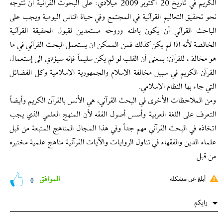
الكريم في تأريخ 20 أکتوبر 2009 ميلادي: على البحوث القرآنية أن تتوجه
نحو تحقيق التعاليم القرآنية في المجتمع وفي حياة الناس اليومية ويجب على
الباحث القرآني أن يكون باطنه وروحه مستعدين لقبول الحقيقة القرآنية
الخالصة لأنه اذا لم يكن كذلك فمن الممكن ان يستعمل البحث القرآني في ما
هو مخالف للقرآن؛ بمعنى أن القلب لو لم يكن سليماً فإنه سيؤدي الى إستعمال
القرآن الكريم في سبيل مخالفة الإسلام والجمهورية الإسلامية وكل الفضائل
التي جاء بها النظام الإسلامي.
ومن الملاحظات الأخرى في البحث القرآني، هي الأنس بالقرآن الكريم وأيضاً
التعرف على اللغة العربية وأسس أصول الفقه لأن المنهج العلمي الذي يجب
اتخاذه في البحث القرآني مهم جداً وفي هذا المجال المناهج المتبعة من قبل
علماء الدين والفقهاء في تناول الروايات والآيات القرآنية مناهج علمية مختبره
من قبل.
الموافق
أبلغ عن مشكلة
0
رایکم