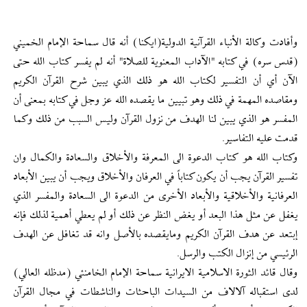
وأفادت وكالة الأنباء القرآنية الدولية(ايكنا) أنه قال سماحة الإمام الخميني
(قدس سره) في كتابه "الآداب المعنوية للصلاة" أنه لم يفسر كتاب الله حتى
الآن أي أن التفسير لكتاب الله هو ذلك الذي يبين شرح القرآن الكريم
ومقاصده المهمة في ذلك وهو تبيين ما يقصده الله عز وجل في كتابه بمعنى أن
المفسر هو الذي يبين لنا الهدف من نزول القرآن وليس السبب من ذلك وكما
قدمت عليه التفاسير.
وكتاب الله هو كتاب الدعوة الى المعرفة والأخلاق والسعادة والكمال وان
تفسير القرآن يجب أن يكون كتاباً في العرفان والأخلاق ويجب أن يبين الأبعاد
العرفانية والأخلاقية والأبعاد الأخرى من الدعوة الى السعادة والمفسر الذي
يغفل عن مثل هذا البعد أو يغض النظر عن ذلك أو لم يعطي أهمية لذلك فإنه
إبتعد عن هدف القرآن الكريم ومايقصده بالأصل وانه قد تغافل عن الهدف
الرئيسي من إنزال الكتب والرسل.
وقال قائد الثورة الاسلامية الايرانية سماحة الإمام الخامنئي (مدظله العالي)
لدى استقباله آلالاف من السيدات الباحثات والناشطات في مجال القرآن