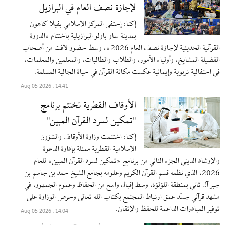
لإجازة نصف العام في البرازيل
إکنا: إحتفى المركز الإسلامي بفيلا كاهون
بمدينة ساو باولو البرازيلية باختتام «الدورة
القرآنية الحديثية لإجازة نصف العام 2026»، وسط حضور لافت من أصحاب
الفضيلة المشايخ، وأولياء الأمور، والطلاب والطالبات، والمعلمين والمعلمات،
في احتفالية تربوية وإيمانية عكست مكانة القرآن في حياة الجالية المسلمة.
14:41 , 2026 Aug 05
الأوقاف القطرية تختتم برنامج
"تمكين لسرد القرآن المبين"
إکنا: اختتمت وزارة الأوقاف والشؤون
الإسلامية القطرية ممثلة بإدارة الدعوة
والإرشاد الديني الجزء الثاني من برنامج «تمكين لسرد القرآن المبين» للعام
2026، الذي نظمه قسم القرآن الكريم وعلومه بجامع الشيخ حمد بن جاسم بن
جبر آل ثاني بمنطقة اللؤلؤة، وسط إقبال واسع من الحفاظ وعموم الجمهور، في
مشهد قرآني جسّد عمق ارتباط المجتمع بكتاب الله تعالى وحرص الوزارة على
توفير المبادرات الداعمة للحفظ والإتقان.
14:04 , 2026 Aug 05