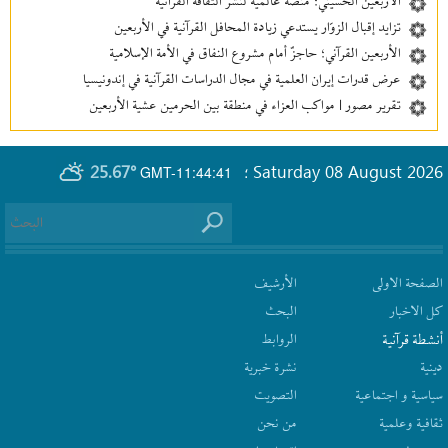
الأربعين الحسيني؛ منصة عالمية لنشر الثقافة القرآنية
تزايد إقبال الزوّار يستدعي زيادة المحافل القرآنية في الأربعين
الأربعين القرآني؛ حاجزٌ أمام مشروع النفاق في الأمة الإسلامية
عرض قدرات إيران العلمية في مجال الدراسات القرآنية في إندونيسيا
تقرير مصور | مواكب العزاء في منطقة بين‌ الحرمین عشية الأربعين
25.67°
Saturday 08 August 2026
GMT-11:44:41
؛
الصفحة الاولى
الأرشیف
كل الاخبار
البحث
أنشطة قرآنیة
الروابط
دينية
نشرة‌ خبریة
سیاسیة و اجتماعیة
التصويت
ثقافیة وعلمیة
من نحن