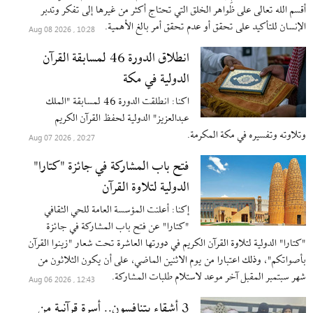
أقسم الله تعالى على ظواهر الخلق التي تحتاج أكثر من غيرها إلى تفكر وتدبر
الإنسان للتأكيد على تحقق أو عدم تحقق أمر بالغ الأهمية.
10:28 , 2026 Aug 08
انطلاق الدورة 46 لمسابقة القرآن
الدولية في مكة
اکنا: انطلقت الدورة 46 لمسابقة "الملك
عبدالعزيز" الدولية لحفظ القرآن الكريم
وتلاوته وتفسيره في مكة المكرمة.
20:27 , 2026 Aug 07
فتح باب المشاركة في جائزة "كتارا"
الدولية لتلاوة القرآن
إکنا: أعلنت المؤسسة العامة للحي الثقافي
"كتارا" عن فتح باب المشاركة في جائزة
"كتارا" الدولية لتلاوة القرآن الكريم في دورتها العاشرة تحت شعار "زينوا القرآن
بأصواتكم"، وذلك اعتبارا من يوم الاثنین الماضي، على أن يكون الثلاثون من
شهر سبتمبر المقبل آخر موعد لاستلام طلبات المشاركة.
12:43 , 2026 Aug 06
3 أشقاء يتنافسون.. أسرة قرآنية من