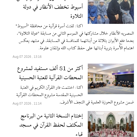
أسيوط تخطف الأنظار في دولة
التلاوة
اکنا: لفتت أسرة قرآنية من محافظة "أسيوط"
المصریه الأنظار خلال مشاركتها في الموسم الثاني من مسابقة "دولة التلاوة"،
بعدما دفع الأبوان بثلاثة من أبنائهما للمنافسة في المسابقة، في مشهد يعكس
اهتمام الأسرة بتربية أبنائها على حفظ كتاب الله وإتقان علومة.
13:16 , 2026 Aug 07
أكثر من 81 ألف مستفيد لمشروع
المحطات القرآنية للعتبة الحسينية
اکنا: اختتمت دار القرآن الكريم في العتبة
الحسينية المقدسة مشروع المحطات القرآنية
ضمن مشروع الحوزة العلمية في النجف الأشرف.
11:14 , 2026 Aug 07
إختتام النسخة الثانية من البرنامج
المكثف لحفظ القرآن في مسجد
قباء