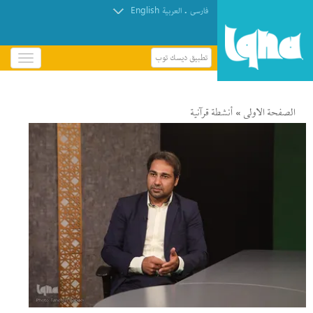
English
.
فارسی
العربیة
تطبيق ديسك توب
باز
و
بسته
کردن
»
الصفحة الاولى
أنشطة قرآنیة
منو