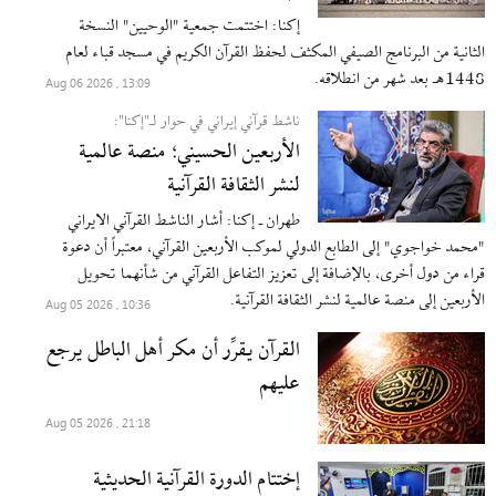
إکنا: اختتمت جمعية "الوحيين" النسخة
الثانية من البرنامج الصيفي المكثف لحفظ القرآن الكريم في مسجد قباء لعام
1448هـ بعد شهر من انطلاقه.
13:09 , 2026 Aug 06
ناشط قرآني إيراني في حوار لـ"إکنا":
الأربعين الحسيني؛ منصة عالمية
لنشر الثقافة القرآنية
طهران ـ إکنا: أشار الناشط القرآني الايراني
"محمد خواجوي" إلى الطابع الدولي لموكب الأربعين القرآني، معتبراً أن دعوة
قراء من دول أخرى، بالإضافة إلى تعزيز التفاعل القرآني من شأنهما تحويل
الأربعين إلى منصة عالمية لنشر الثقافة القرآنية.
10:36 , 2026 Aug 05
القرآن يقرِّر أن مكر أهل الباطل يرجع
عليهم
21:18 , 2026 Aug 05
إختتام الدورة القرآنية الحديثية