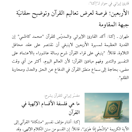
قارئ إیراني في حوار لـ"إکنا":
الأربعين؛ فرصة لعرض تعاليم القرآن وتوضيح حقانيّة
جبهة المقاومة
طهران ـ إکنا: أكد القارئ الإيراني والمدرّس للقرآن "محمد كاظمي" إن
القدرة العظيمة لمسيرة الأربعين لاينبغي أن تقتصر على عقد محافل
التلاوة، قائلاً: "ينبغي على قراء القرآن شرح رسالة عاشوراء بالاعتماد على
التفسير والتدبر وفهم مبادئ القرآن؛ لأن العالم اليوم، أكثر من أي وقت
مضى، بحاجة إلى سماع منطق القرآن في الدفاع عن الحق والعدل ومحاربة
الظلم".
مفسّر إيراني للقرآن يشرح:
ما هي فلسفة الأقسام الإلهية في
القرآن
إكنا: أشار مؤلف تفسير "مشكاة" القرآني إلى
الآية الكريمة "وَالنَّجْمِ إِذَا هَوَىٰ"، قائلاً: إن القسم من سنن الكلام الإلهي، وقد