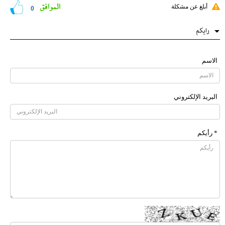
الموافق
أبلغ عن مشكلة
0
رایکم
الاسم
البرید الإلکتروني
* رأیکم