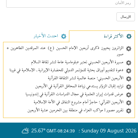
احدث الأخبار
الأکثر قراءة
الزائرون يحيون ذكرى أربعين الإمام الحسين (ع) عند المرقدين الطاهرين +
صور
مسيرة الأربعين الحسيني تعتبر دبلوماسية عامة لنشر ثقافة السلام
دعوة لتقديم أوراق بحثية للمؤتمر الدولي للحضارة الإيرانية ـ الإسلامية في فيينا
الأربعين الحسيني؛ منصة عالمية لنشر الثقافة القرآنية
تزايد إقبال الزوّار يستدعي زيادة المحافل القرآنية في الأربعين
عرض قدرات إيران العلمية في مجال الدراسات القرآنية في إندونيسيا
الأربعين القرآني؛ حاجزٌ أمام مشروع النفاق في الأمة الإسلامية
تقرير مصور | مواكب العزاء في منطقة بين‌ الحرمین عشية الأربعين
25.67°
Sunday 09 August 2026
GMT-08:24:39
؛