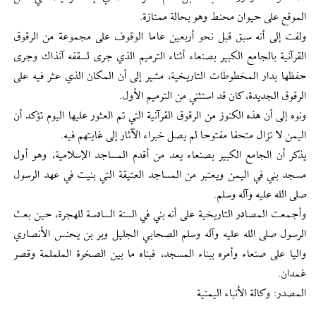
الموقع على حيوان محنط وهو بحالة ممتازة.
ولفت إلى أنه سبق قبل نحو أربعين عاما الوقوف على مجموعة من الرقوق
القرآنية بالجامع الكبير بصنعاء أثناء الترميم الذي جرى لسقفه آنذاك وجرى
حفظها بدار المخطوطات التاريخية، مشير إلى أن المكان الذي عثر فيه على
الرقوق الجديدة، كان قد استثني من الترميم الأول.
ونوه إلى أن هذه الكنوز من الرقوق القرآنية التي تم العثور عليها اليوم تؤكد أن
اليمن لا تزال متحفا مفتوحا لم يصل خبراء الآثار إلى غايتهم فيه.
يذكر أن الجامع الكبير بصنعاء يعد من أقدم المساجد الإسلامية، وهو أول
مسجد بني في اليمن ويعتبر من المساجد العتيقة التي بنيت في عهد الرسول
صلى الله عليه وآله وسلم.
وأجمعت المصادر التاريخية على أنه بني في السنة السادسة للهجرة، حين بعث
الرسول صلى الله عليه وآله وسلم الصحابي الجليل وبر بن يحنس الأنصاري
واليا على صنعاء وأمره ببناء المسجد، فبناه ما بين الصخرة الململمة وقصر
غمدان.
المصدر: وكالة الأنباء اليمنية