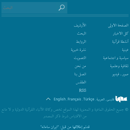
الصفحة الاولى
الأرشیف
كل الاخبار
البحث
أنشطة قرآنیة
الروابط
دينية
نشرة‌ خبریة
سیاسیة و اجتماعیة
التصويت
ثقافیة وعلمیة
من نحن
صور ـ فيديو
اتصل بنا
الطقس
RSS
English
Français
Türkçe
فارسی
العربیة
.
.
.
.
© جمیع الحقوق المادیة و المعنویة لهذا الموقع تخص وکالة الأنباء القرآنیة الدولیة و لا مانع
من الاقتباس شرط ذکر المصدر
قدتم إطلاقها من قبل:
"ایران سامانه"