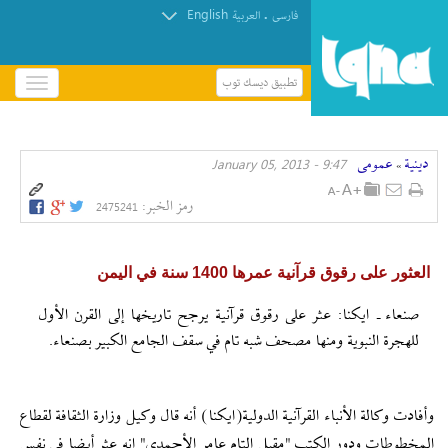
English
.
فارسی
العربیة
تطبيق ديسك توب
باز
و
بسته
کردن
دينية
عمومی
9:47 - January 05, 2013
منو
»
رمز الخبر:
2475241
العثور على رقوق قرآنية عمرها 1400 سنة في اليمن
صنعاء ـ ايكنا: عثر على رقوق قرآنية يرجح تاريخها إلى القرن الأول
للهجرة النبوية ومنها مصحف شبه تام في سقف الجامع الكبير بصنعاء.
وأفادت وكالة الأنباء القرآنية الدولية(ايكنا) أنه قال وكيل وزارة الثقافة لقطاع
المخطوطات ودور الكتب "مقبل التام عامر الأحمدي" إنه عثر أيضا في نفس