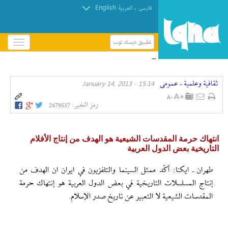
English
.
فارسی
العربیة
تطبيق ديسك توب
باز
و
إنطلاق مؤتمر الإمام الحسين(ع) الدولي الخامس في
بسته
العراق + صور
کردن
ثقافیة وعلمیة
عمومی
15:14 - January 14, 2013
منو
»
رمز الخبر:
2479637
انتهاك حرمة المقدسات الشيعية هو الهدف من إنتاج الأفلام
التاريخية بعض الدول العربية
طهران ـ ايكنا: أكّد ممثل السينما والتلفزيون في ايران ان الهدف من
إنتاج المسلسلات التاريخية في بعض الدول العربية هو إنتهاك حرمة
المقدسات الشيعية لا التعبير عن تاريخ صدر الإسلام.