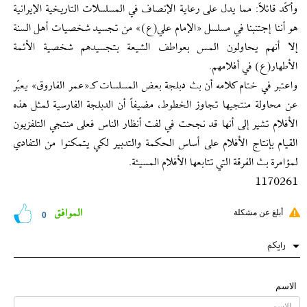
وأكّد قائلاً: مما يدل على رعاية الإنصاف في المسلسلات التاريخية الإيرانية
هو أننا إجتنبنا في مسلسل «الإمام علي(ع)» من تجسيد شخصيات أهل السنة
إلا أنهم يحاولون المس بعواطف الشيعة بتجسيدهم شخصية الأئمة
الأطهار(ع) في أفلامهم.
واعتبر في ختام كلامه أن بث دبلجة بعض المسلسات كـ«عمر الفاروق» يعبّر
عن محاولة منتجيها تجاوز الخطوط، مضيفاً أن الدبلجة الفارسية لمثل هذه
الأفلام تشير إلى أنها قد نجحت في لفت أنظار الناس فعلى منتجي التلفزيون
القيام بإنتاج الأفلام على أساس الحكمة والتدبير لكي يتمكنوا من التفادي
لمؤامرة بث الفرقة التي تتابعها الأفلام المسيئة.
1170261
الموافق
أبلغ عن مشكلة
0
رایکم
الاسم