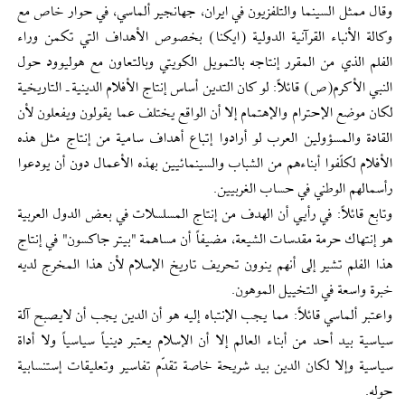
وقال ممثل السينما والتلفزيون في ايران، جهانجير ألماسي، في حوار خاص مع
وكالة الأنباء القرآنية الدولية (ايكنا) بخصوص الأهداف التي تكمن وراء
الفلم الذي من المقرر إنتاجه بالتمويل الكويتي وبالتعاون مع هوليوود حول
النبي الأكرم(ص) قائلاً: لو كان التدين أساس إنتاج الأفلام الدينية ـ التاريخية
لكان موضع الإحترام والإهتمام إلا أن الواقع يختلف عما يقولون ويفعلون لأن
القادة والمسؤولين العرب لو أرادوا إتباع أهداف سامية من إنتاج مثل هذه
الأفلام لكلّفوا أبناءهم من الشباب والسينمائيين بهذه الأعمال دون أن يودعوا
رأسمالهم الوطني في حساب الغربيين.
وتابع قائلاً: في رأيي أن الهدف من إنتاج المسلسلات في بعض الدول العربية
هو إنتهاك حرمة مقدسات الشيعة، مضيفاً أن مساهمة "بيتر جاكسون" في إنتاج
هذا الفلم تشير إلى أنهم ينوون تحريف تاريخ الإسلام لأن هذا المخرج لديه
خبرة واسعة في التخييل الموهون.
واعتبر ألماسي قائلاً: مما يجب الإنتباه إليه هو أن الدين يجب أن لايصبح آلة
سياسية بيد أحد من أبناء العالم إلا أن الإسلام يعتبر دينياً سياسياً ولا أداة
سياسية وإلا لكان الدين بيد شريحة خاصة تقدّم تفاسير وتعليقات إستنسابية
حوله.