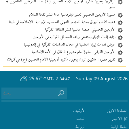
الزائرون يحيون ذكرى أربعين الإمام الحسين (ع) عند المرقدين الطاهرين +
صور
مسيرة الأربعين الحسيني تعتبر دبلوماسية عامة لنشر ثقافة السلام
دعوة لتقديم أوراق بحثية للمؤتمر الدولي للحضارة الإيرانية ـ الإسلامية في فيينا
الأربعين الحسيني؛ منصة عالمية لنشر الثقافة القرآنية
تزايد إقبال الزوّار يستدعي زيادة المحافل القرآنية في الأربعين
عرض قدرات إيران العلمية في مجال الدراسات القرآنية في إندونيسيا
الأربعين القرآني؛ حاجزٌ أمام مشروع النفاق في الأمة الإسلامية
تقرير مصور | ملايين الزوار يحيون ذكرى أربعينية الإمام الحسين (ع) في كربلاء
25.67°
Sunday 09 August 2026
GMT-13:34:47
؛
الصفحة الاولى
الأرشیف
كل الاخبار
البحث
أنشطة قرآنیة
الروابط