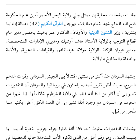
وقالت صفحات محلية إن ممثل والي ولاية البحر الأحمر أمين عام الحكومة
فتح الله الحاج شهد ختام فعاليات مهرجان
القرآن الكريم
(
42) بصالة إيتانينا
بتشريف وزير
الشئون الدينية
والأوقاف الدكتور عمر بخيت بحضور مدير عام
قطاع التوجيه بالولاية الأستاذ هاشم أوشيك ومديري الإدارات المتخصصة،
ومدير ديوان الزكاة بالولاية مولانا عبدالقادر، والقيادات الدعوية، والأئمة
والدعاة والمشايخ بالولاية.
وتشهد السودان منذ أكثر من سنتين اقتتالاً بين الجيش السوداني وقوات الدعم
السريع، حيث أظهر تقرير أصدره باحثون في بريطانيا والسودان أن التقديرات
تشير إلى أن أكثر من 61 ألفا قتلوا في ولاية الخرطوم خلال أول 14 شهرا من
الحرب في السودان مع وجود أدلة تشير إلى أن العدد الكلي أعلى بكثير مما
سُجل من قبل.
وشملت التقديرات سقوط نحو 26 ألفا قتلوا جراء جروح خطرة أصيبوا بها
بسبب العنف، وهو رقم أعلى من الذي تذكره الأمم المتحدة حاليا للحصيلة في