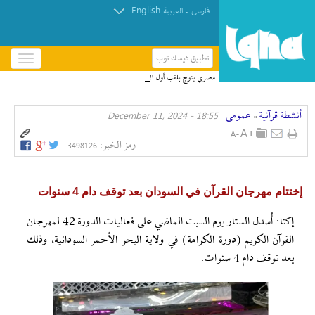
English
.
فارسی
العربیة
تطبيق ديسك توب
باز
و
مصري يتوج بلقب أول الأوائل بالمسابقة القرآنية
بسته
العالمية في قطر
کردن
أنشطة قرآنیة
عمومی
18:55 - December 11, 2024
منو
»
رمز الخبر:
3498126
إختتام مهرجان القرآن في السودان بعد توقف دام 4 سنوات
إکنا: أُسدل الستار يوم السبت الماضي على فعاليات الدورة 42 لمهرجان
القرآن الكريم (دورة الكرامة) في ولاية البحر الأحمر السودانية، وذلك
بعد توقف دام 4 سنوات.