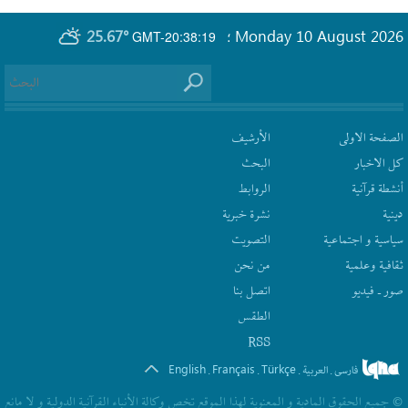
25.67°
Monday 10 August 2026
GMT-20:38:19
؛
الصفحة الاولى
الأرشیف
كل الاخبار
البحث
أنشطة قرآنیة
الروابط
دينية
نشرة‌ خبریة
سیاسیة و اجتماعیة
التصويت
ثقافیة وعلمیة
من نحن
صور ـ فيديو
اتصل بنا
الطقس
RSS
English
Français
Türkçe
فارسی
العربیة
.
.
.
.
© جمیع الحقوق المادیة و المعنویة لهذا الموقع تخص وکالة الأنباء القرآنیة الدولیة و لا مانع