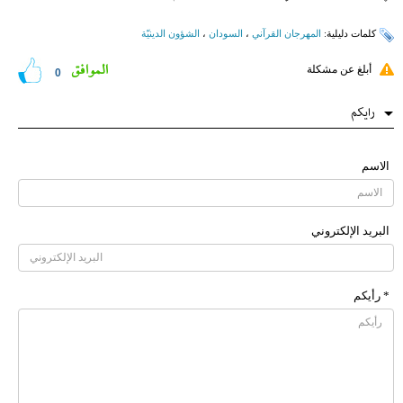
کلمات دلیلیة:
المهرجان القرآني
،
السودان
،
الشؤون الدینیّة
الموافق
أبلغ عن مشكلة
0
رایکم
الاسم
البرید الإلکتروني
* رأیکم