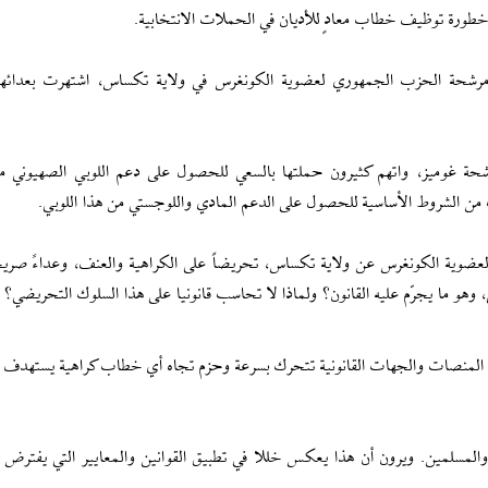
ورة توظيف خطاب معادٍ للأديان في الحملات الانتخابية.
 ومرشحة الحزب الجمهوري لعضوية الكونغرس في ولاية تكساس، اشتهرت بعدائها
شحة غوميز، واتهم كثيرون حملتها بالسعي للحصول على دعم اللوبي الصهيوني 
ن الشروط الأساسية للحصول على الدعم المادي واللوجستي من هذا اللوبي.
 لعضوية الكونغرس عن ولاية تكساس، تحريضاً على الكراهية والعنف، وعداءً صريحا
وهو ما يجرّم عليه القانون؟ ولماذا لا تحاسب قانونيا على هذا السلوك التحريضي؟
أن المنصات والجهات القانونية تتحرك بسرعة وحزم تجاه أي خطاب كراهية يستهدف ال
م والمسلمين. ويرون أن هذا يعكس خللا في تطبيق القوانين والمعايير التي يفترض 