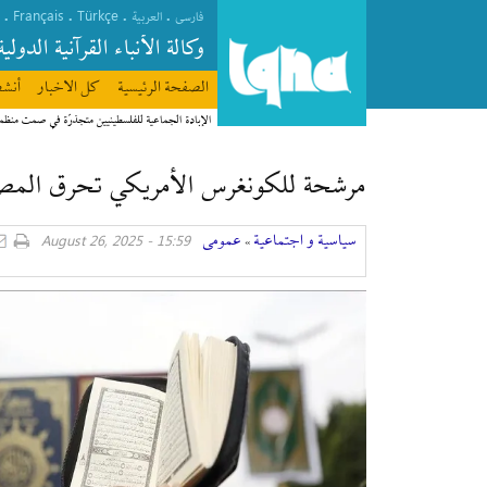
Français
Türkçe
.
.
.
.
فارسی
العربیة
وکالة الأنباء القرآنیة الدولیة
الصفحة الرئیسیة
كل الاخبار
أنشط
الإبادة الجماعية للفلسطينيين متجذرّة في صمت منظ
مرشحة للكونغرس الأمريكي تحرق المصح
سیاسیة و اجتماعیة
عمومی
15:59 - August 26, 2025
»