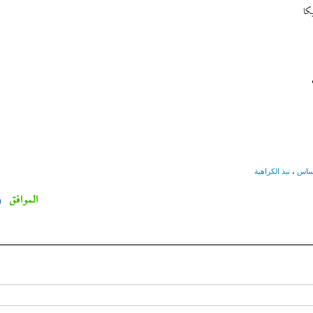
كا
كساس
،
نبذ الكراهية
الموافق
0