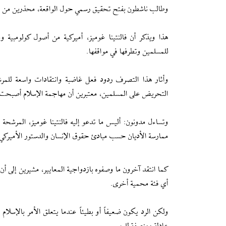
وطالب ناشطون بفتح تحقيق رسمي حول الواقعة، محذرين من خط
هذا ويذكر أن فالنتينا غوميز، أميركية من أصول كولومبية
للمسلمين وتطرفها في مواقفها.
وأثار هذا التصرف ردود فعل غاضبة وانتقادات واسعة للمر
التحريض على المسلمين، معتبرين أن مهاجمة الإسلام أصبحت م
وتساءل مدونون: أليس ما تدعو إليه فالنتينا غوميز، المرشحة
ممارسة الأديان حسب مبادئ حقوق الإنسان والدستور الأميركي، 
كما انتقد آخرون ما وصفوه بازدواجية المعايير، مشيرين إلى 
أي فئة محمية أخرى.
ولكن الرد يكون ضعيفاً أو بطيئاً عندما يتعلق الأمر بالإسلا