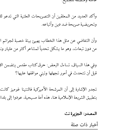
عادلة ومنصفة للجميع.
وأكد العديد من المعلقين أن التصريحات العلنية التي تدعو ل
وتحريضية صريحة ضد دين وأتباعه.
وأن التغاضي عن مثل هذا الخطاب يهيئ بيئة خصبة لجرائم الك
من دون تبعات، وهو ما يشكل تحدياً لمشاعر أكثر من مليار ونص
وفي هذا السياق، تساءل البعض: حرق كتاب مقدس يتضمن الإشادة
قبل أن تتحدث في أمور تجهلها وتبني مواقفها عليها؟
تجدر الإشارة إلى أن المرشحة الأميركية فالنتينا غوميز ك
بتطبيق الشريعة الإسلامية هنا، هذه أمة مسيحية، عودوا إلى بلدانكم الـ57 الإس
المصدر: الجزيرة نت
أخبار ذات صلة