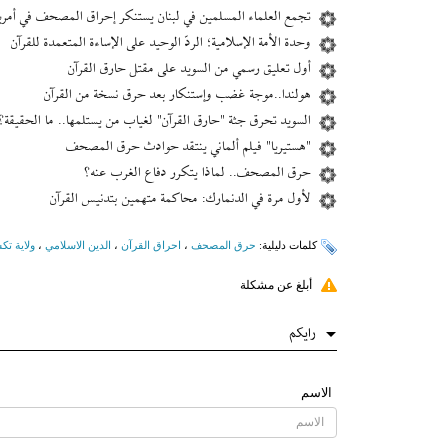
تجمع العلماء المسلمين في لبنان يستنكر إحراق المصحف في أمري
وحدة الأمة الإسلامية؛ الردّ الوحيد على الإساءة المتعمدة للقرآن
أول تعليق رسمي من السويد على مقتل حارق القرآن
هولندا..موجة غضب وإستنكار بعد حرق نسخة من القرآن
السويد تحرق جثة "حارق القرآن" لغياب من يستلمها.. ما الحقيقة؟
"هستيريا" فيلم ألماني ينتقد حوادث حرق المصحف
حرق المصحف.. لماذا يتكرر دفاع الغرب عنه؟
لأول مرة في الدنمارك: محاكمة متهمين بتدنيس القرآن
کلمات دلیلیة:
حرق المصحف
،
احراق القرآن
،
الدين الاسلامي
،
ولاية ت
أبلغ عن مشكلة
رایکم
الاسم