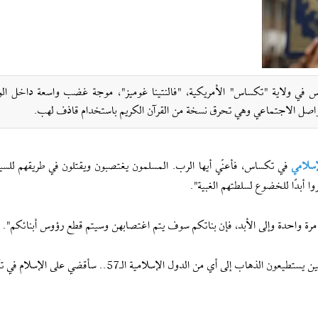
 في ولاية "تكساس" الأمريكية، "فالنتينا غوميز"، موجة غضب واسعة داخل الو
اصل الاجتماعي وهي تحرق نسخة من القرآن الكريم باستخدام قاذف لهب.
إسلامي
في تكساس، فأعنّي أيها الرب. المسلمون يغتصبون ويقتلون في طريقهم للسي
 أبدًا للخضوع لسلطتهم الغبية".
مرة واحدة وإلى الأبد، فإن بناتكم سوف يتم اغتصابهن وسيتم قطع رؤوس أبنائكم".
وأضافت "أمريكا دولة مسيحية، وبالتالي فإن الإرهابيين المسلمين يستطيعون الذهاب إلى أي من الدول الإسلامية الـ7