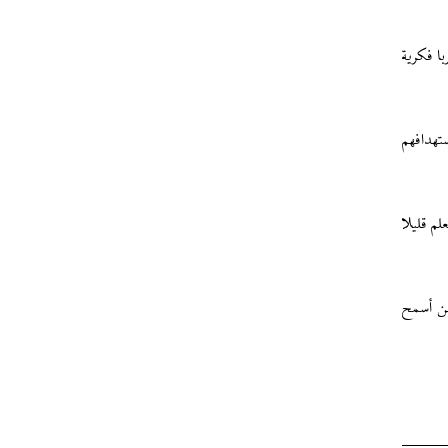
ا فكرية
تهدافهم
م قليلا
لن أسمح