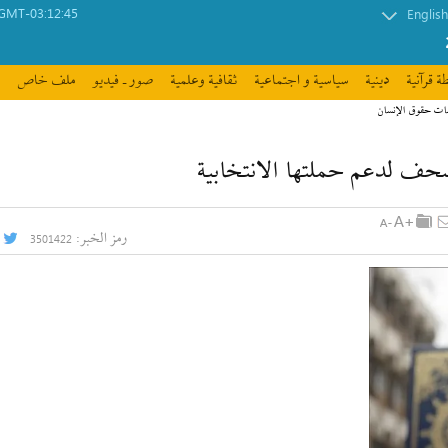
GMT-03:12:45
English
ة قرآنیة
دينية
سیاسیة و اجتماعیة
ثقافیة وعلمیة
صور ـ فيديو
ملف خاص
مات حقوق الإنسان
ف لدعم حملتها الانتخابية
رمز الخبر:
3501422