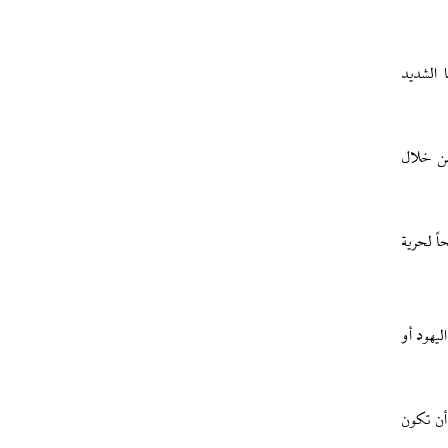
 الشديد
من خلال
ً لحرية
يهود أو
أن تكون