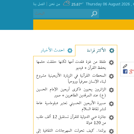
|
, Thursday 06 August 2026
٬
من نحن
اتصل بنا
25.67°
احدث الأخبار
الأکثر قراءة
طفلة من غزة فقدت أمها لكنها حققت حلمها
بحفظ القرآن + فيديو
المحطات القرآنية في الزيارة الأربعينية مشروع
لبناء الإنسان معرفیاً وروحياً
الزائرون يحيون ذكرى أربعين الإمام الحسين
(ع) عند المرقدين الطاهرين + صور
مسيرة الأربعين الحسيني تعتبر دبلوماسية عامة
لنشر ثقافة السلام
جائزة دبي الدولية للقرآن تستقبل 12 ألف طلب
من 120 دولة
بولندا.. كيف تحولت المهرجانات الثقافية إلى