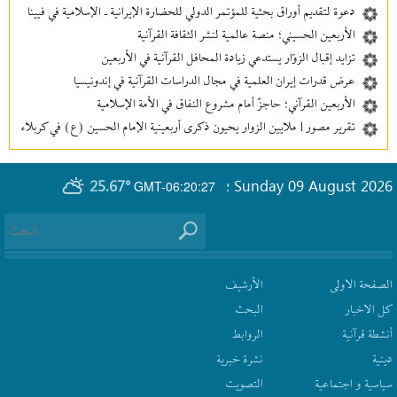
دعوة لتقديم أوراق بحثية للمؤتمر الدولي للحضارة الإيرانية ـ الإسلامية في فيينا
الأربعين الحسيني؛ منصة عالمية لنشر الثقافة القرآنية
تزايد إقبال الزوّار يستدعي زيادة المحافل القرآنية في الأربعين
عرض قدرات إيران العلمية في مجال الدراسات القرآنية في إندونيسيا
الأربعين القرآني؛ حاجزٌ أمام مشروع النفاق في الأمة الإسلامية
تقرير مصور | ملايين الزوار يحيون ذكرى أربعينية الإمام الحسين (ع) في كربلاء
25.67°
Sunday 09 August 2026
GMT-06:20:27
؛
الصفحة الاولى
الأرشیف
كل الاخبار
البحث
أنشطة قرآنیة
الروابط
دينية
نشرة‌ خبریة
سیاسیة و اجتماعیة
التصويت