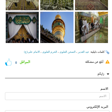
کلمات دلیلیة:
عید الغدیر
،
الصحن العلوی
،
الحرم العلوی
،
الامام علی(ع)
الموافق
أبلغ عن مشكلة
0
رایکم
الاسم
البرید الإلکتروني