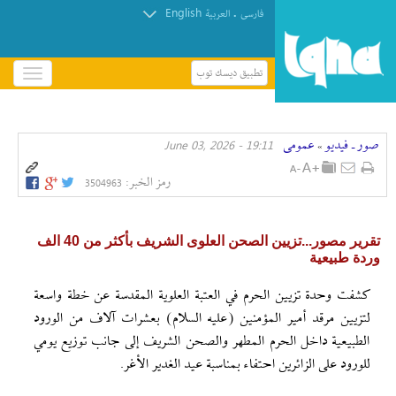
English
.
فارسی
العربیة
تطبيق ديسك توب
باز
و
بسته
کردن
صور ـ فيديو
عمومی
19:11 - June 03, 2026
منو
»
رمز الخبر:
3504963
تقریر مصور...تزيين الصحن العلوی الشريف بأكثر من 40 الف
وردة طبيعية
كشفت وحدة تزيين الحرم في العتبة العلوية المقدسة عن خطة واسعة
لتزيين مرقد أمير المؤمنين (عليه السلام) بعشرات آلاف من الورود
الطبيعية داخل الحرم المطهر والصحن الشريف إلى جانب توزيع يومي
للورود على الزائرين احتفاء بمناسبة عيد الغدير الأغر.