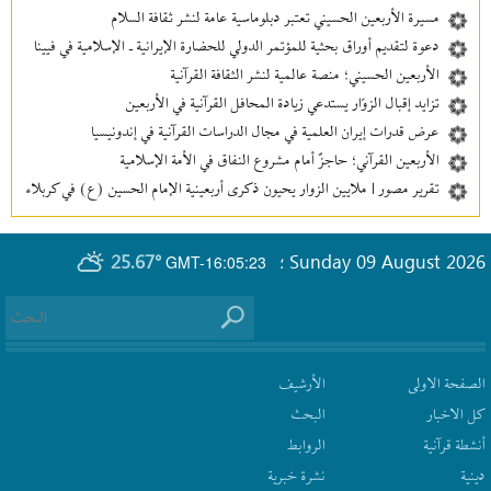
مسيرة الأربعين الحسيني تعتبر دبلوماسية عامة لنشر ثقافة السلام
دعوة لتقديم أوراق بحثية للمؤتمر الدولي للحضارة الإيرانية ـ الإسلامية في فيينا
الأربعين الحسيني؛ منصة عالمية لنشر الثقافة القرآنية
تزايد إقبال الزوّار يستدعي زيادة المحافل القرآنية في الأربعين
عرض قدرات إيران العلمية في مجال الدراسات القرآنية في إندونيسيا
الأربعين القرآني؛ حاجزٌ أمام مشروع النفاق في الأمة الإسلامية
تقرير مصور | ملايين الزوار يحيون ذكرى أربعينية الإمام الحسين (ع) في كربلاء
25.67°
Sunday 09 August 2026
GMT-16:05:23
؛
الصفحة الاولى
الأرشیف
كل الاخبار
البحث
أنشطة قرآنیة
الروابط
دينية
نشرة‌ خبریة