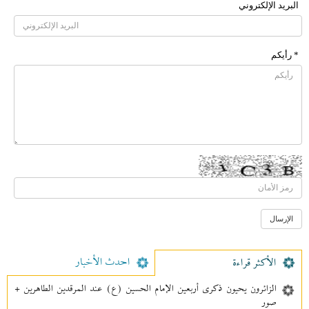
البرید الإلکتروني
* رأیکم
احدث الأخبار
الأکثر قراءة
الزائرون يحيون ذكرى أربعين الإمام الحسين (ع) عند المرقدين الطاهرين +
صور