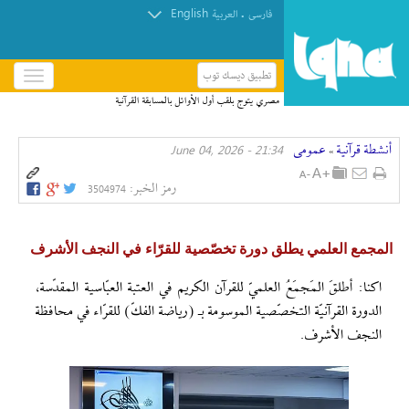
English
.
فارسی
العربیة
تطبيق ديسك توب
باز
و
مصري يتوج بلقب أول الأوائل بالمسابقة القرآنية
بسته
العالمية في قطر
کردن
أنشطة قرآنیة
عمومی
21:34 - June 04, 2026
منو
»
رمز الخبر:
3504974
المجمع العلمي يطلق دورة تخصّصية للقرّاء في النجف الأشرف
اکنا: أطلقَ المَجمَعُ العلميّ للقرآن الكريم في العتبة العبّاسية المقدّسة،
الدورة القرآنيّة التخصّصية الموسومة بـ (رياضة الفكّ) للقرّاء في محافظة
النجف الأشرف.