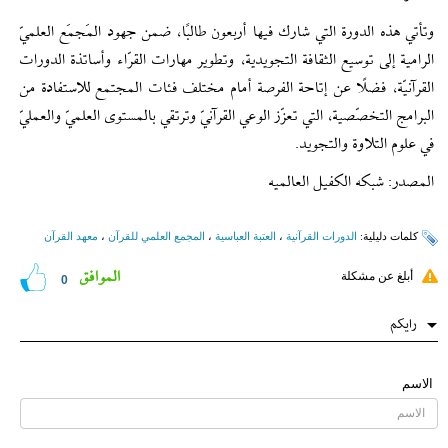
وتأتي هذه الدورة التي شارك فيها أربعون طالبًا، ضمن جهود المَجمَع العلميّ
الرامية إلى توسيع الثقافة التجويدية، وتطوير مهارات القرّاء وأساتذة الدورات
القرآنيّة، فضلًا عن إتاحة الفرصة أمام مختلف فئات المجتمع للاستفادة من
البرامج التخصّصية، التي تعزّز الوعي القرآنيّ وترتقي بالمستوى العلميّ والعمليّ
في علوم التلاوة والتجويد.
المصدر: شبکه الکفیل العالمیه
کلمات دلیلیة:
الدورات القرآنیة
،
العتبة العباسیة
،
المجمع العلمي للقرآن
،
معهد القرآن
الموافق
أبلغ عن مشكلة
0
رایکم
الاسم