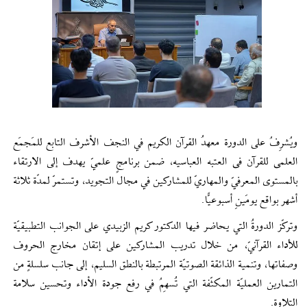
ويُشرِفُ على الدورة معهدُ القرآن الكريم في النجف الأشرف التابع للمَجمَع
العلمی للقرآن فی العتبه العباسیه، ضمن برنامجٍ علميّ يهدف إلى الارتقاء
بالمستوى المعرفيّ والمهاريّ للمشاركين في مجال التجويد، وتستمرّ لمدّة ثلاثة
أشهر بواقع يومَينِ أسبوعيًّا.
وتركّز الدورةُ التي يحاضر فيها الدكتور كريم الزبيدي على الجوانب التطبيقيّة
للأداء القرآنيّ، من خلال تدريب المشاركين على إتقان مخارج الحروف
وصفاتها، وتنمية الذائقة الصوتيّة المرتبطة بالنطق السليم، إلى جانب سلسلةٍ من
التمارين العمليّة المكثّفة التي تُسهِمُ في رفع جودة الأداء وتحسين سلامة
التلاوة.