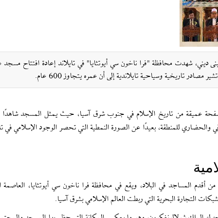
مبنى ديني، شهدت محافظة "فرا ناخون سي أيوتثايا" في تايلاند إعادة افتتاح مسجد
ادر تاريخية وسياحية تايلاندية إلى أن عمره يتجاوز 600 عام.
صفحة عميقة من تاريخ الإسلام في جنوب شرق آسيا، حيث يمثل المسجد شاهدًا ح
والحضاري للمنطقة، بعيدًا عن الصورة النمطية التي تحصر الوجود الإسلامي في تاي
مية
ن أقدم المساجد في البلاد، ويقع في محافظة فرا ناخون سي أيوتثايا، العاصمة ال
ات التجارة البحرية التي ربطت العالم الإسلامي بشرق آسيا.