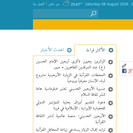
|
, Saturday 08 August 2026
٬
من نحن
اتصل بنا
25.67°
احدث الأخبار
الأکثر قراءة
الزائرون يحيون ذكرى أربعين الإمام الحسين
(ع) عند المرقدين الطاهرين + صور
المحطات القرآنية في الزيارة الأربعينية مشروع
لبناء الإنسان معرفیاً وروحياً
مسيرة الأربعين الحسيني تعتبر دبلوماسية عامة
لنشر ثقافة السلام
دعوة لتقديم أوراق بحثية للمؤتمر الدولي
للحضارة الإيرانية ـ الإسلامية في فيينا
الأربعين الحسيني؛ منصة عالمية لنشر الثقافة
القرآنية
تزايد إقبال الزوّار يستدعي زيادة المحافل القرآنية