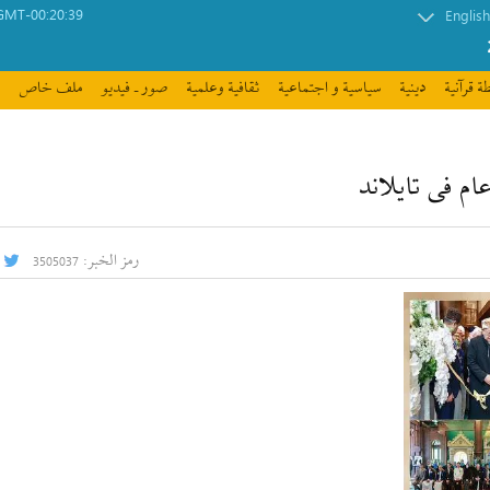
GMT-00:20:39
English
ة قرآنیة
دينية
سیاسیة و اجتماعیة
ثقافیة وعلمیة
صور ـ فيديو
ملف خاص
رمز الخبر:
3505037