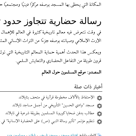
المكانة التي يحظى بها المسجد بوصفه مركزًا دينيًا ومجتمعيًا 
رسالة حضارية تتجاوز حدود تا
في وقت تتعرض فيه معالم تاريخية كثيرة في العالم للإهمال 
الإرث الإسلامي وصيانته بوصفه جزءًا من التراث الإنساني المش
ويعكس هذا الحدث أهمية حماية المعالم التاريخية التي توثق
قرون طويلة من التفاعل الحضاري والتعايش السلمي.
المصدر: موقع المسلمون حول العالم
أخبار ذات صلة
الإحتفاظ بالآلاف مخطوطة قرآنية في متحف بتايلاند
مسجد "وادي الحسین" التأريخي من أجمل مساجد تایلاند
مطالب بدفن ضحایا کورونا المسلمین بطریقة شرعیة في تايلاند
تنظيم مؤتمر "تأثير رسالة النبي (ص) على الحضارة الإنسانية" في تا
کلمات دلیلیة:
افتتاح مسجد
،
مسجد تاريخي
،
تایلاند
،
مسلمون جدد