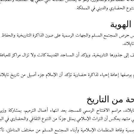
حه له الملك شولالونغكورن، وهو ما يعكس المكانة التي حظي بها المسجد والمجتمع
لتنوع الحضاري والديني في المملكة.
لهوية
كس حرص المجتمع المسلم والجهات الرسمية على صون الذاكرة التاريخية والحفاظ 
يلاند.
 إلى جذورها التاريخية، ويؤكد أن المساجد القديمة كانت ولا تزال مراكز للعبادة و
النظر إلى إعادة افتتاح مسجد يتجاوز عمره 600 عام بوصفها إعادة إحياء لذاكرة حضارية تؤكد أن الإسلام جزء أصيل من تاريخ تاي
حة من التاريخ
اند، مراسم الافتتاح الرسمي للمسجد بعد انتهاء أعمال الترميم، بمشاركة وزيرة 
 في مشهد يعكس أن التراث الإسلامي يمثل جزءًا من التنوع الثقافي والحضاري في البل
ية وقادة المنظمات الإسلامية وأبناء المجتمع المسلم من مختلف المناطق، تأكي