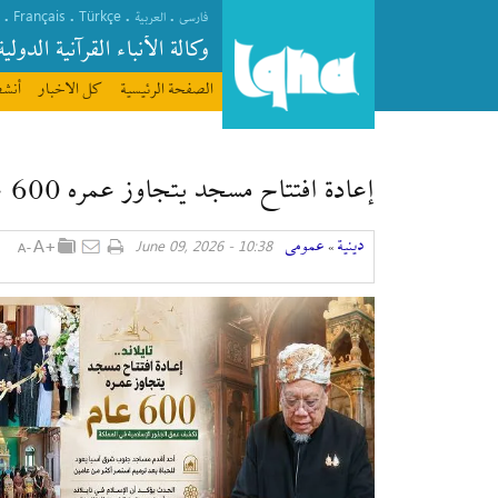
Français
Türkçe
.
.
.
.
فارسی
العربیة
وکالة الأنباء القرآنیة الدولیة
الصفحة الرئیسیة
كل الاخبار
أنشط
إعادة افتتاح مسجد يتجاوز عمره 600 عام فی تایلاند
دينية
عمومی
10:38 - June 09, 2026
»