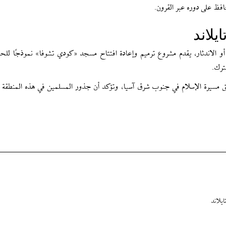
حافظ على دوره عبر القرون.
يلاند
أو الاندثار، يقدم مشروع ترميم وإعادة افتتاح مسجد «كودي تشوفا» نموذجًا للح
ترك.
 مسيرة الإسلام في جنوب شرق آسيا، وتؤكد أن جذور المسلمين في هذه المنطقة ت
يلاند