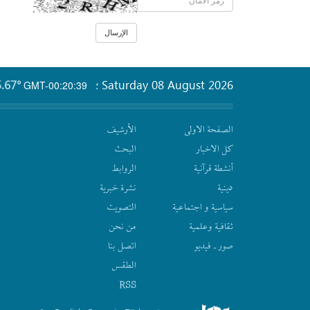
.67°
Saturday 08 August 2026
GMT-00:20:39
؛
الصفحة الاولى
الأرشیف
كل الاخبار
البحث
أنشطة قرآنیة
الروابط
دينية
نشرة‌ خبریة
سیاسیة و اجتماعیة
التصويت
ثقافیة وعلمیة
من نحن
صور ـ فيديو
اتصل بنا
الطقس
RSS