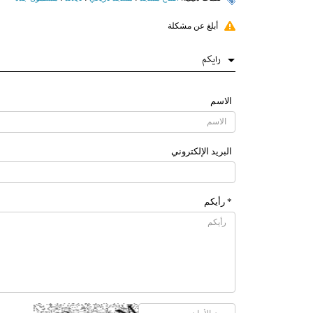
أبلغ عن مشكلة
رایکم
الاسم
البرید الإلکتروني
* رأیکم