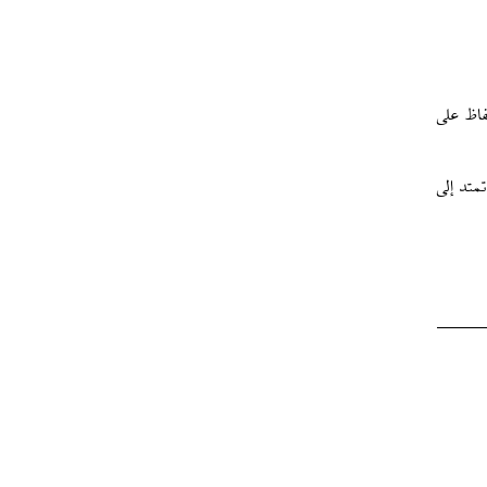
فاظ على
متد إلى