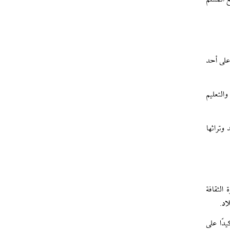
 المسلم
على أحد
التعليم
لاند وتراثها
الثقافة
اد.
دًا على