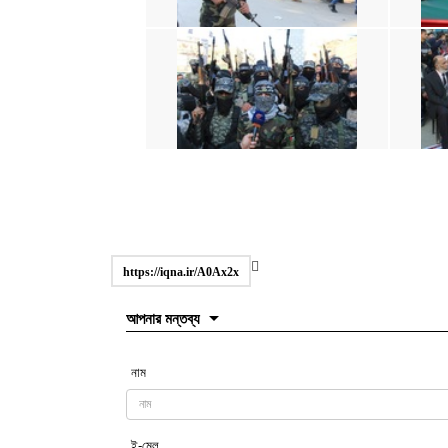
https://iqna.ir/A0Ax2x
আপনার মন্তব্য
নাম
ই-মেল