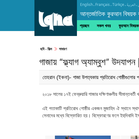
English
Français
Türkçe
.
.
.
.
العربیة
আন্তর্জাতিক কুরআন বিষয়ক বা
প্রচ্ছদ
সকল খবর
কুরআন বিষয়ক ক
ইনজিল গ্রন্থে হযরত ঈসা (আ.)
ছবি‎ - ফিল্ম
সাধারণ
গাজায় “ফ্ল্যাগ অ্যাম্বুশ” উদযাপন 
তেহরান (ইকনা)- গাজা উপত্যকায় প্রতিরোধ গোষ্ঠীগুলোর পক্ষ
২০১৮ সালের ১৭ই ফেব্রুয়ারি গাজার দক্ষিণাঞ্চলীয় সীমান্তবর্
এই পতাকাটি প্রতিরোধ গোষ্ঠীর একজন মুজাহিদ ঐ স্থানে স্থা
সেনাদের মধ্যে বিস্ফোরিত হয়। বিস্ফোরণের ফলে ইহুদিবাদি