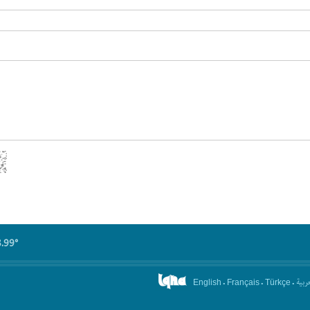
8.99°
.
.
.
عربیة
English
Français
Türkçe