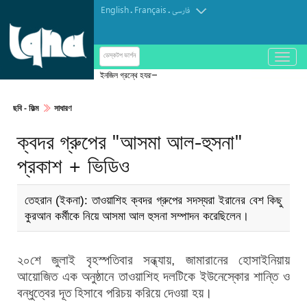
English
Français
.
.
فارسی
باز
ডেস্কটপ ভার্শন
و
ইনজিল গ্রন্থে হযরত ঈসা (আ.)
بسته
کردن
ছবি‎ - ফিল্ম
সাধারণ
منو
ক্বদর গ্রুপের "আসমা আল-হুসনা"
প্রকাশ + ভিডিও
তেহরান (ইকনা): তাওয়াশিহ ক্বদর গ্রুপের সদস্যরা ইরানের বেশ কিছু
কুরআন কর্মীকে নিয়ে আসমা আল হুসনা সম্পাদন করেছিলেন।
২০শে জুলাই বৃহস্পতিবার সন্ধ্যায়, জামারানের হোসাইনিয়ায়
আয়োজিত এক অনুষ্ঠানে তাওয়াশিহ দলটিকে ইউনেস্কোর শান্তি ও
বন্ধুত্বের দূত হিসাবে পরিচয় করিয়ে দেওয়া হয়।