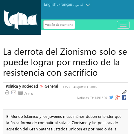
English
Français
.
.
فارسی
versión de escritorio
باز
و
بسته
کردن
منو
La derrota del Zionismo solo se
puede lograr por medio de la
resistencia con sacrificio
Política y sociedad
General
13:27 - August 03, 2006
Noticias ID:
1491320
El Mundo Islámico y los jovenes musulmánes deben entender que
la única forma de combatir al salvaje Zionismo y las políticas de
agresion del Gran Satanas(Estados Unidos) es por medio de la