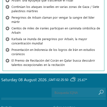
Arbaín: una epopeya que trasciende el ritual
Continúan los ataques israelíes en varias zonas de Gaza / Siete
palestinos mártires
Peregrinos de Arbain claman por vengar la sangre del líder
mártir
Cientos de miles de iraníes participan en caminata simbólica de
Arbaín
Karbala se inunda de peregrinos por Arbaín, la mayor
concentración mundial
Presentación en Indonesia de los logros de Irán en estudios
coránicos
El Premio de Recitación del Corán en Qatar busca descubrir
talentos excepcionales en la recitación
Saturday 08 August 2026
,
25.67°
GMT-02:25:50