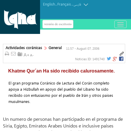
English
Français
.
.
فارسی
versión de escritorio
باز
و
بسته
کردن
منو
Actividades coránicas
General
11:57 - August 07, 2006
Noticias ID:
1491740
Khatme Qur´an Ha sido recibido calurosamente.
El gran programa Coránico de Lectura del Corán completo
apoya a Hizbullah en apoyo del pueblo del Libano ha sido
recibido con entusiasmo por el pueblo de Irán y otros paises
musulmanes.
Un numero de personas han participado en el programa de
Siria, Egipto, Emiratos Arabes Unidos e inclusive países