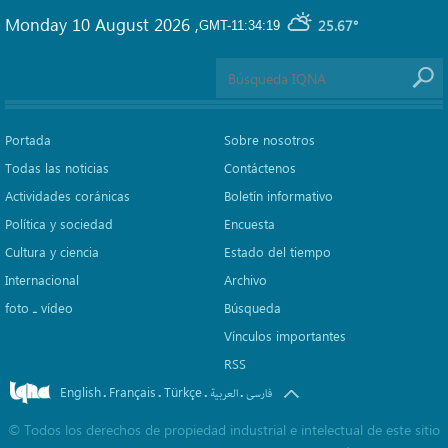
Monday 10 August 2026
,
25.67°
GMT-11:34:19
Portada
Sobre nosotros
Todas las noticias
Contáctenos
Actividades coránicas
Boletín informativo
Política y sociedad
Encuesta
Cultura y ciencia
Estado del tiempo
Internacional
Archivo
foto ـ vídeo
Búsqueda
Vínculos importantes
RSS
English
Français
Türkçe
.
.
.
.
فارسی
العربیة
©
Todos los derechos de propiedad industrial e intelectual de este sitio