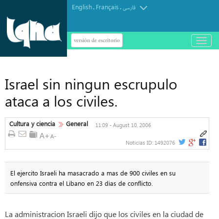
English
Français
.
.
فارسی
versión de escritorio
باز
و
بسته
کردن
منو
Israel sin ningun escrupulo
ataca a los civiles.
Cultura y ciencia
General
11:09 - August 10, 2006
Noticias ID:
1492076
El ejercito Israeli ha masacrado a mas de 900 civiles en su
onfensiva contra el Libano en 23 dias de conflicto.
La administracion Israeli dijo que los civiles en la ciudad de