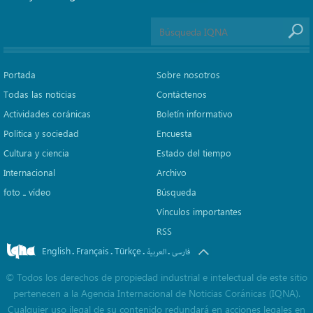
Portada
Sobre nosotros
Todas las noticias
Contáctenos
Actividades coránicas
Boletín informativo
Política y sociedad
Encuesta
Cultura y ciencia
Estado del tiempo
Internacional
Archivo
foto ـ vídeo
Búsqueda
Vínculos importantes
RSS
English
Français
Türkçe
.
.
.
.
فارسی
العربیة
©
Todos los derechos de propiedad industrial e intelectual de este sitio
pertenecen a la Agencia Internacional de Noticias Coránicas (IQNA).
Cualquier uso ilegal de su contenido redundará en acciones legales en