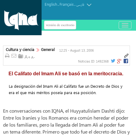
English
Français
.
.
فارسی
versión de escritorio
باز
و
بسته
کردن
منو
Cultura y ciencia
General
12:25 - August 13, 2006
Noticias ID:
1492368
El Califato del Imam Ali se basó en la meritocracia.
La designación del Imam Ali al Califato fue un Decreto de Dios y
era el que más méritos poseía para esa posición.
En conversaciones con IQNA, el Huyyatulislam Dashti dijo:
Entre los Iraníes y los Romanos era común heredar el poder
de los familiares, pero la llegada del Imam Ali al poder fue
un tema diferente. Primero que todo fue el decreto de Dios y