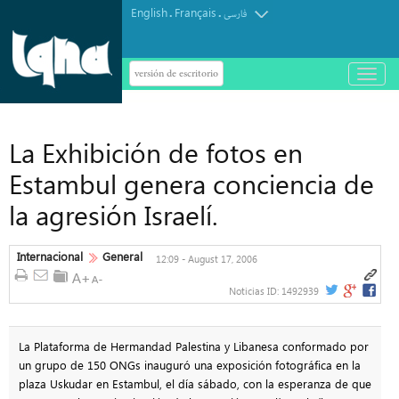
English
Français
.
.
فارسی
versión de escritorio
باز
و
بسته
کردن
منو
La Exhibición de fotos en
Estambul genera conciencia de
la agresión Israelí.
Internacional
General
12:09 - August 17, 2006
Noticias ID:
1492939
La Plataforma de Hermandad Palestina y Libanesa conformado por
un grupo de 150 ONGs inauguró una exposición fotográfica en la
plaza Uskudar en Estambul, el día sábado, con la esperanza de que