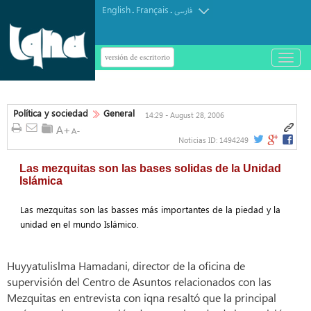
English
Français
.
.
فارسی
versión de escritorio
باز
و
بسته
کردن
منو
Política y sociedad
General
14:29 - August 28, 2006
Noticias ID:
1494249
Las mezquitas son las bases solidas de la Unidad
Islámica
Las mezquitas son las basses más importantes de la piedad y la
unidad en el mundo Islámico.
Huyyatulislma Hamadani, director de la oficina de
supervisión del Centro de Asuntos relacionados con las
Mezquitas en entrevista con iqna resaltó que la principal