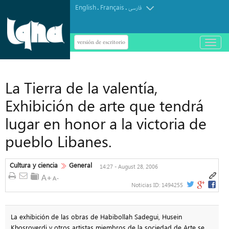
English
Français
.
.
فارسی
versión de escritorio
باز
و
بسته
کردن
منو
La Tierra de la valentía,
Exhibición de arte que tendrá
lugar en honor a la victoria de
pueblo Libanes.
Cultura y ciencia
General
14:27 - August 28, 2006
Noticias ID:
1494255
La exhibición de las obras de Habibollah Sadegui, Husein
Khosroyerdi y otros artistas miembros de la sociedad de Arte se