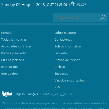
Sunday 09 August 2026
,
25.67°
GMT-01:23:06
Portada
Sobre nosotros
Todas las noticias
Contáctenos
Actividades coránicas
Boletín informativo
Política y sociedad
Encuesta
Cultura y ciencia
Estado del tiempo
Internacional
Archivo
foto ـ vídeo
Búsqueda
Vínculos importantes
RSS
English
Français
Türkçe
.
.
.
.
العربیة
فارسی
©
Todos los derechos de propiedad industrial e intelectual de este sitio
pertenecen a la Agencia Internacional de Noticias Coránicas (IQNA).