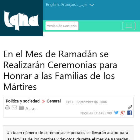
English
Français
.
.
فارسی
versión de escritorio
باز
و
بسته
کردن
منو
En el Mes de Ramadán se
Realizarán Ceremonias para
Honrar a las Familias de los
Mártires
Política y sociedad
General
13:11 - September 06, 2006
Noticias ID:
1495709
Un buen número de ceremonias especiales se llevarán acabo para
las familias de los mártires y devotos, durante el mes de Ramadán.