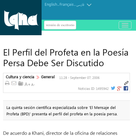
English
Français
.
.
فارسی
versión de escritorio
باز
و
بسته
کردن
منو
El Perfil del Profeta en la Poesía
Persa Debe Ser Discutido
Cultura y ciencia
General
11:28 - September 07, 2006
Noticias ID:
1495942
La quinta sesión científica especializada sobre ‘El Mensaje del
Profeta (BPD)’ presenta el perfil del profeta en la poesía persa.
De acuerdo a Khani, director de la oficina de relaciones