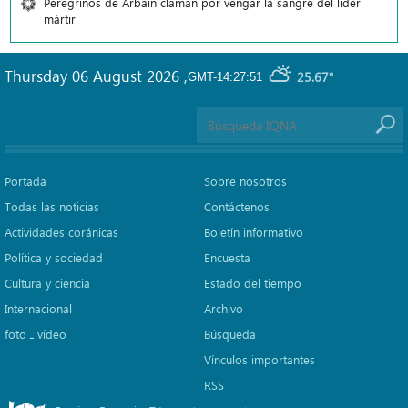
Peregrinos de Arbain claman por vengar la sangre del líder
mártir
Thursday 06 August 2026
,
25.67°
GMT-14:27:51
Portada
Sobre nosotros
Todas las noticias
Contáctenos
Actividades coránicas
Boletín informativo
Política y sociedad
Encuesta
Cultura y ciencia
Estado del tiempo
Internacional
Archivo
foto ـ vídeo
Búsqueda
Vínculos importantes
RSS