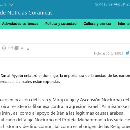
Sunday 09 August 2
فارسی
de Noticias Coránicas
Actividades coránicas
Política y sociedad
Cultura y ciencia
Interna
Noticias ID:
1496025
l-Din al-Ayyobi enfatizó el domingo, la importancia de la unidad de las nacio
enazas a las cuales están expuestas.
gioso en ocasión del Israa y Miraj (Viaje y Ascensión Nocturna) del
ica resistencia libanesa contra la agresión israelí. Asimismo se r
 e Irán , así como al apoyo de Irán a las legítimas causas árabes
ignificado del Viaje Nocturno del Profeta Muhammad a los siete cie
su historia y destino común, tal como es el origen de las Religione