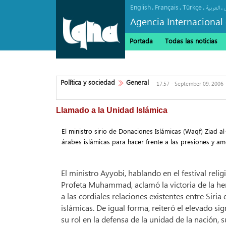
English
Français
Türkçe
.
.
.
.
العربیة
Agencia Internacional 
Portada
Todas las noticias
Política y sociedad
General
17:57 - September 09, 2006
Llamado a la Unidad Islámica
El ministro sirio de Donaciones Islámicas (Waqf) Ziad a
árabes islámicas para hacer frente a las presiones y am
El ministro Ayyobi, hablando en el festival reli
Profeta Muhammad, aclamó la victoria de la hero
a las cordiales relaciones existentes entre Siria
islámicas. De igual forma, reiteró el elevado s
su rol en la defensa de la unidad de la nación, 