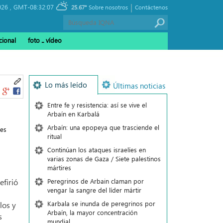
|
026 ,
GMT-08:32:07
25.67°
Sobre nosotros
Contáctenos
cional
foto ـ vídeo
Lo más leído
Últimas noticias
Entre fe y resistencia: así se vive el
Arbaín en Karbalá
Arbaín: una epopeya que trasciende el
nes
ritual
Continúan los ataques israelíes en
varias zonas de Gaza / Siete palestinos
mártires
Peregrinos de Arbain claman por
efirió
vengar la sangre del líder mártir
Karbala se inunda de peregrinos por
los y
Arbaín, la mayor concentración
s
mundial