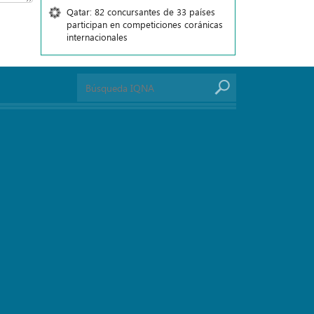
Qatar: 82 concursantes de 33 países
participan en competiciones coránicas
internacionales