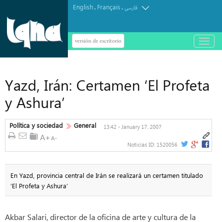
English
Français
.
.
فارسی
versión de escritorio
باز
و
بسته
کردن
منو
Yazd, Irán: Certamen ‘El Profeta
y Ashura’
Política y sociedad
General
13:42 - January 17, 2007
Noticias ID:
1520056
En Yazd, provincia central de Irán se realizará un certamen titulado
‘El Profeta y Ashura’
Akbar Salari, director de la oficina de arte y cultura de la