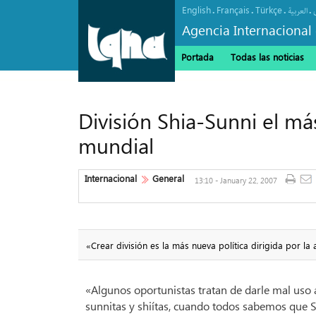
English
Français
Türkçe
.
.
.
.
العربیة
Agencia Internacional 
Portada
Todas las noticias
División Shia-Sunni el m
mundial
Internacional
General
13:10 - January 22, 2007
«Crear división es la más nueva política dirigida por la
«Algunos oportunistas tratan de darle mal uso
sunnitas y shiítas, cuando todos sabemos que 