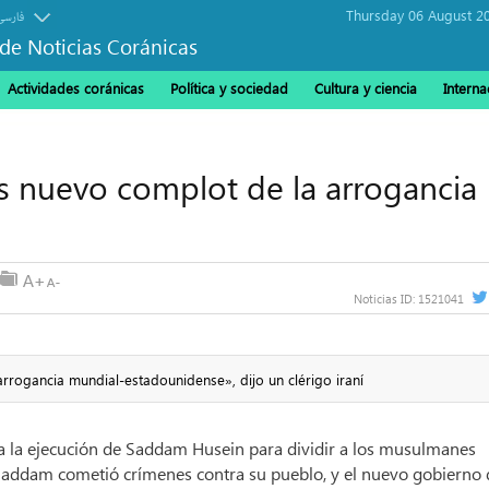
Thursday 06 August 2
فارسی
de Noticias Coránicas
Actividades coránicas
Política y sociedad
Cultura y ciencia
Interna
ás nuevo complot de la arrogancia
Noticias ID:
1521041
 arrogancia mundial-estadounidense», dijo un clérigo iraní
 a la ejecución de Saddam Husein para dividir a los musulmanes
Saddam cometió crímenes contra su pueblo, y el nuevo gobierno