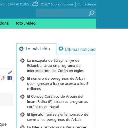
|
026 ,
GMT-03:19:51
25.67°
Sobre nosotros
Contáctenos
cional
foto ـ vídeo
Lo más leído
Últimas noticias
La mezquita de Süleymaniye de
Estambul lanza un programa de
interpretación del Corán en inglés
El número de peregrinos de Arbain
que ingresan a Irak se acerca a los 3
millones
El Convoy Coránico de Arbaín del
Imam Ridha (P) inicia sus programas
coránicos en Nayaf
El Ejército iraní se siente honrado de
servir a los peregrinos de Arbaín
 que
La Iglesia ortodoxa de Rusia recibe