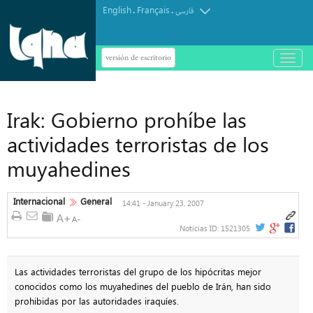
English
Français
.
.
فارسی
versión de escritorio
باز
و
بسته
کردن
منو
Irak: Gobierno prohíbe las
actividades terroristas de los
muyahedines
Internacional
General
14:41 - January 23, 2007
Noticias ID:
1521305
Las actividades terroristas del grupo de los hipócritas mejor
conocidos como los muyahedines del pueblo de Irán, han sido
prohibidas por las autoridades iraquíes.