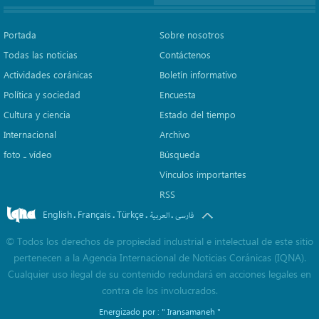
Portada
Sobre nosotros
Todas las noticias
Contáctenos
Actividades coránicas
Boletín informativo
Política y sociedad
Encuesta
Cultura y ciencia
Estado del tiempo
Internacional
Archivo
foto ـ vídeo
Búsqueda
Vínculos importantes
RSS
English
Français
Türkçe
.
.
.
.
فارسی
العربیة
©
Todos los derechos de propiedad industrial e intelectual de este sitio
pertenecen a la Agencia Internacional de Noticias Coránicas (IQNA).
Cualquier uso ilegal de su contenido redundará en acciones legales en
contra de los involucrados.
Energizado por :
" Iransamaneh "