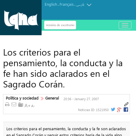
English
Français
.
.
فارسی
versión de escritorio
باز
و
بسته
کردن
منو
Los criterios para el
pensamiento, la conducta y la
fe han sido aclarados en el
Sagrado Corán.
Política y sociedad
General
20:36 - January 27, 2007
Noticias ID:
1521950
Los criterios para el pensamiento, la conducta y la fe son aclarados
en el Sagrado Corán y seguir estos criterios haría de la vida algo