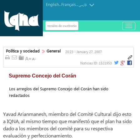
English
Français
.
.
فارسی
versión de escritorio
باز
و
بسته
کردن
منو
Política y sociedad
General
20:23 - January 27, 2007
Noticias ID:
1521953
Supremo Concejo del Corán
Los arreglos del Supremo Concejo del Corán han sido
redactados
Yavad Arianmanesh, miembro del Comité Cultural dijo esto
a IQNA, al mismo tiempo que manifestó que el plan ha sido
dado a los miembros del comité para su respectiva
evaluación y perfeccionamiento.