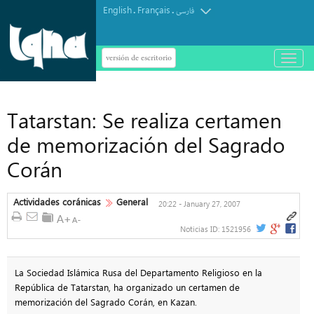
English
Français
.
.
فارسی
versión de escritorio
باز
و
بسته
کردن
منو
Tatarstan: Se realiza certamen
de memorización del Sagrado
Corán
Actividades coránicas
General
20:22 - January 27, 2007
Noticias ID:
1521956
La Sociedad Islámica Rusa del Departamento Religioso en la
República de Tatarstan, ha organizado un certamen de
memorización del Sagrado Corán, en Kazan.