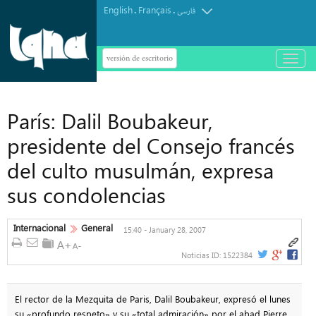
English
Français
.
.
فارسی
versión de escritorio
باز
و
بسته
کردن
منو
París: Dalil Boubakeur,
presidente del Consejo francés
del culto musulmán, expresa
sus condolencias
Internacional
General
15:40 - January 28, 2007
Noticias ID:
1522384
El rector de la Mezquita de Paris, Dalil Boubakeur, expresó el lunes
su «profundo respeto» y su «total admiración» por el abad Pierre,