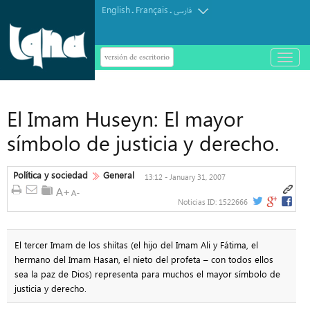
English
Français
.
.
فارسی
versión de escritorio
باز
و
بسته
کردن
منو
El Imam Huseyn: El mayor
símbolo de justicia y derecho.
Política y sociedad
General
13:12 - January 31, 2007
Noticias ID:
1522666
El tercer Imam de los shiítas (el hijo del Imam Ali y Fátima, el
hermano del Imam Hasan, el nieto del profeta – con todos ellos
sea la paz de Dios) representa para muchos el mayor símbolo de
justicia y derecho.