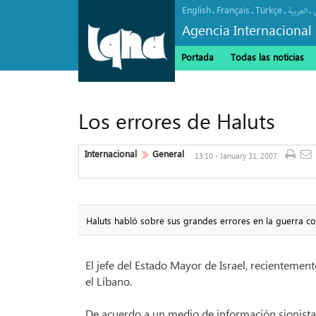
English
Français
Türkçe
.
.
.
.
العربیة
Agencia Internacional 
Portada
Todas las noticias
Los errores de Haluts
Internacional
General
13:10 - January 31, 2007
Haluts habló sobre sus grandes errores en la guerra co
El jefe del Estado Mayor de Israel, recientemen
el Líbano.
De acuerdo a un medio de información sionista,