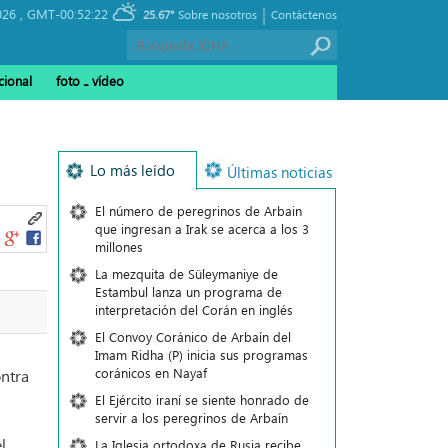
|
026 ,
GMT-00:52:22
25.67°
Sobre nosotros
Contáctenos
cional
foto ـ vídeo
Lo más leído
Últimas noticias
El número de peregrinos de Arbain
que ingresan a Irak se acerca a los 3
millones
La mezquita de Süleymaniye de
Estambul lanza un programa de
interpretación del Corán en inglés
El Convoy Coránico de Arbaín del
Imam Ridha (P) inicia sus programas
coránicos en Nayaf
ontra
El Ejército iraní se siente honrado de
servir a los peregrinos de Arbaín
l
La Iglesia ortodoxa de Rusia recibe