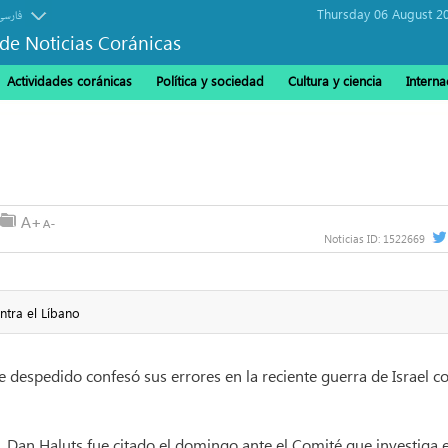
Thursday 06 August 2
فارسی
de Noticias Coránicas
Actividades coránicas
Política y sociedad
Cultura y ciencia
Interna
Noticias ID:
1522669
ntra el Líbano
te despedido confesó sus errores en la reciente guerra de Israel c
 Dan Haluts fue citado el domingo ante el Comité que investiga e