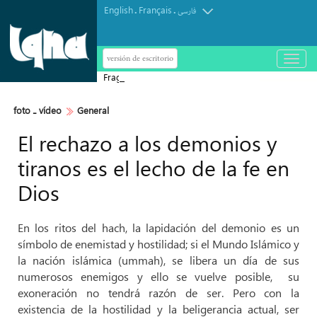
English
Français
.
.
فارسی
versión de escritorio
باز
و
Fragmento de la súplica final de la
بسته
کردن
Ziarat 'Aale-Yasin'
منو
foto ـ vídeo
General
El rechazo a los demonios y
tiranos es el lecho de la fe en
Dios
En los ritos del hach, la lapidación del demonio es un
símbolo de enemistad y hostilidad; si el Mundo Islámico y
la nación islámica (ummah), se libera un día de sus
numerosos enemigos y ello se vuelve posible, su
exoneración no tendrá razón de ser. Pero con la
existencia de la hostilidad y la beligerancia actual, ser