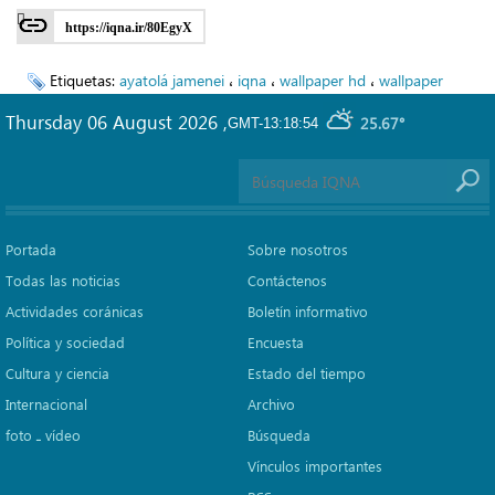
https://iqna.ir/80EgyX
Etiquetas:
ayatolá jamenei
،
iqna
،
wallpaper hd
،
wallpaper
Thursday 06 August 2026
,
25.67°
GMT-13:18:54
Portada
Sobre nosotros
Todas las noticias
Contáctenos
Actividades coránicas
Boletín informativo
Política y sociedad
Encuesta
Cultura y ciencia
Estado del tiempo
Internacional
Archivo
foto ـ vídeo
Búsqueda
Vínculos importantes