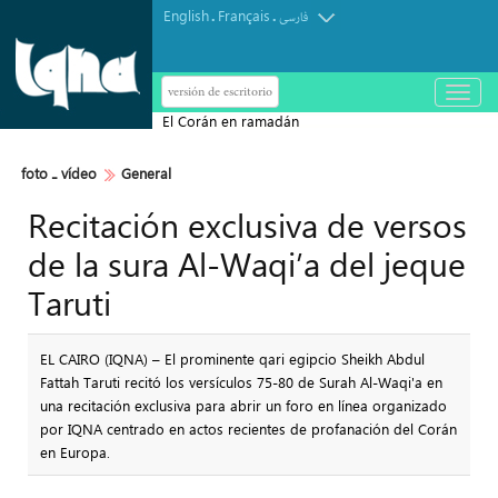
English
Français
.
.
فارسی
versión de escritorio
باز
و
El Corán en ramadán
بسته
کردن
منو
foto ـ vídeo
General
Recitación exclusiva de versos
de la sura Al-Waqi’a del jeque
Taruti
EL CAIRO (IQNA) – El prominente qari egipcio Sheikh Abdul
Fattah Taruti recitó los versículos 75-80 de Surah Al-Waqi'a en
una recitación exclusiva para abrir un foro en línea organizado
por IQNA centrado en actos recientes de profanación del Corán
en Europa.