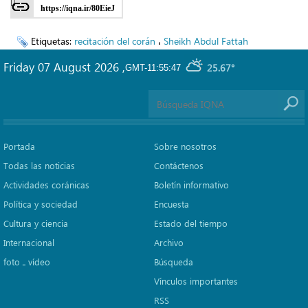
https://iqna.ir/80EieJ
Etiquetas:
recitación del corán
،
Sheikh Abdul Fattah
Friday 07 August 2026
,
25.67°
GMT-11:55:47
Portada
Sobre nosotros
Todas las noticias
Contáctenos
Actividades coránicas
Boletín informativo
Política y sociedad
Encuesta
Cultura y ciencia
Estado del tiempo
Internacional
Archivo
foto ـ vídeo
Búsqueda
Vínculos importantes
RSS