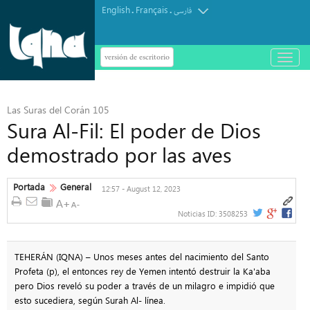
English
Français
.
.
فارسی
versión de escritorio
باز
و
بسته
کردن
منو
Las Suras del Corán 105
Sura Al-Fil: El poder de Dios
demostrado por las aves
Portada
General
12:57 - August 12, 2023
Noticias ID:
3508253
TEHERÁN (IQNA) – Unos meses antes del nacimiento del Santo
Profeta (p), el entonces rey de Yemen intentó destruir la Ka'aba
pero Dios reveló su poder a través de un milagro e impidió que
esto sucediera, según Surah Al- línea.