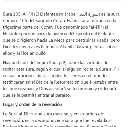
Sura 105. Al-Fil (El Elefante)(en árabe: سورَة الفیل) es la sura
número 105 del Sagrado Corán. Es una sura mecana en la
trigésima parte del Corán. Fue denominado "al-Fil" (el
Elefante) porque narra la historia del Ejército del Elefante
que se dirigieron hacia La Meca para destruir la Kaaba, pero
Dios les envió aves llamadas Ababil a lanzar piedras sobre
ellos y así los aniquiló.
Hay un hadiz del Imam Sadiq (P) sobre las virtudes de
recitar esta sura, según el cual si alguien recita la Sura al-Fil
en sus oraciones diarias, todos los seres en el mundo
testificarán en el Día de la Resurrección que él estaba entre
los que rezaban, y Dios aceptará su testimonio y ordenará
que se le permita entrar al paraíso.
Lugar y orden de la revelación
La Sura al-Fil es una sura mecana, y en su orden de
revelación, es la decimonovena sura que fue revelada al
Profeta Muhammad. En la recopilación del Sagrado Corán,