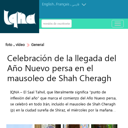
English
Français
.
.
فارسی
versión de escritorio
باز
و
Fragmento de la súplica final de la
بسته
کردن
Ziarat 'Aale-Yasin'
منو
foto ـ vídeo
General
Celebración de la llegada del
Año Nuevo persa en el
mausoleo de Shah Cheragh
IQNA – El Saal Tahvil, que literalmente significa “punto de
inflexión del año” que marca el comienzo del Año Nuevo persa,
se celebró en todo Irán, incluido el mausoleo de Shah Cheragh
(p) en la ciudad sureña de Shiraz, el miércoles por la mañana. .