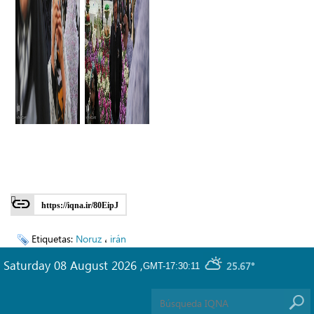
https://iqna.ir/80EipJ
Etiquetas:
Noruz
،
irán
Saturday 08 August 2026
,
25.67°
GMT-17:30:11