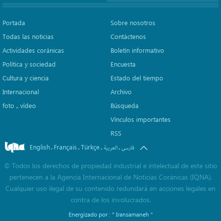
Portada
Sobre nosotros
Todas las noticias
Contáctenos
Actividades coránicas
Boletín informativo
Política y sociedad
Encuesta
Cultura y ciencia
Estado del tiempo
Internacional
Archivo
foto ـ vídeo
Búsqueda
Vínculos importantes
RSS
English
Français
Türkçe
.
.
.
.
فارسی
العربیة
©
Todos los derechos de propiedad industrial e intelectual de este sitio
pertenecen a la Agencia Internacional de Noticias Coránicas (IQNA).
Cualquier uso ilegal de su contenido redundará en acciones legales en
contra de los involucrados.
Energizado por :
" Iransamaneh "