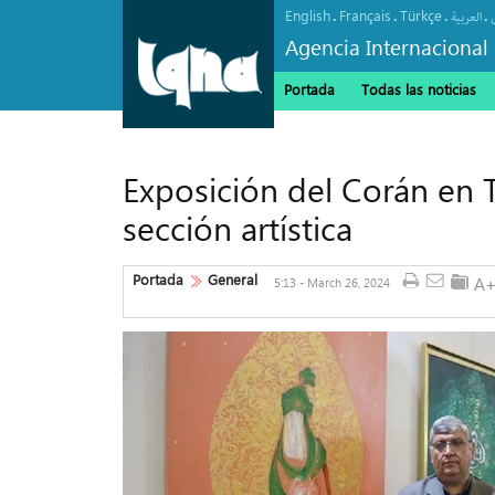
English
Français
Türkçe
.
.
.
.
العربیة
Agencia Internacional 
Portada
Todas las noticias
Exposición del Corán en 
sección artística
Portada
General
5:13 - March 26, 2024