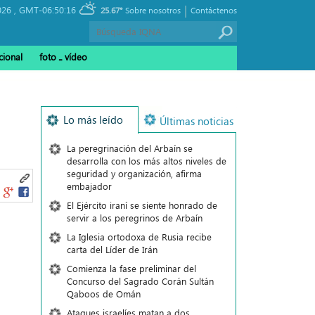
|
026 ,
GMT-06:50:16
25.67°
Sobre nosotros
Contáctenos
cional
foto ـ vídeo
Lo más leído
Últimas noticias
La peregrinación del Arbaín se
desarrolla con los más altos niveles de
seguridad y organización, afirma
embajador
El Ejército iraní se siente honrado de
servir a los peregrinos de Arbaín
La Iglesia ortodoxa de Rusia recibe
carta del Líder de Irán
Comienza la fase preliminar del
Concurso del Sagrado Corán Sultán
Qaboos de Omán
Ataques israelíes matan a dos