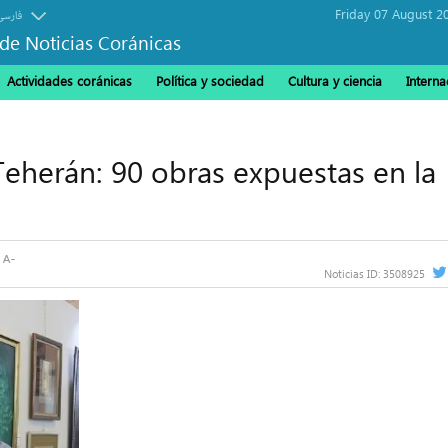
Friday 07 August 2
فارسی
de Noticias Coránicas
Actividades coránicas
Política y sociedad
Cultura y ciencia
Interna
Teherán: 90 obras expuestas en la
Noticias ID:
3508925