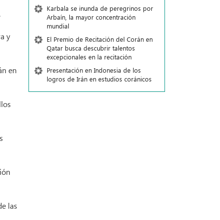
Karbala se inunda de peregrinos por
.
Arbaín, la mayor concentración
mundial
a y
El Premio de Recitación del Corán en
Qatar busca descubrir talentos
excepcionales en la recitación
án en
Presentación en Indonesia de los
logros de Irán en estudios coránicos
llos
s
ción
de las