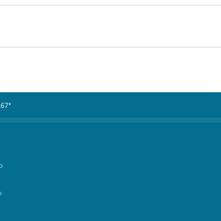
.67°
vo
o