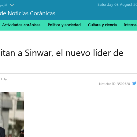
Saturday 08 August 2
فارسی
de Noticias Coránicas
Actividades coránicas
Política y sociedad
Cultura y ciencia
Interna
itan a Sinwar, el nuevo líder de
Noticias ID:
3509320