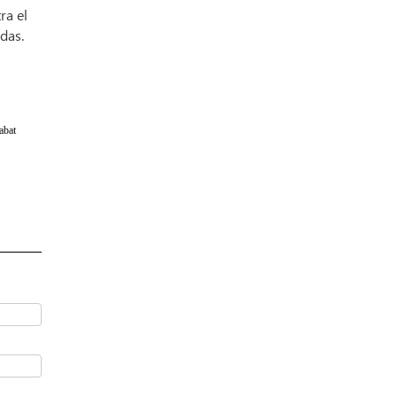
ra el
das.
abat