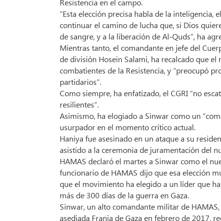
Resistencia en el campo.
“Esta elección precisa habla de la inteligencia
continuar el camino de lucha que, si Dios quier
de sangre, y a la liberación de Al-Quds”, ha ag
Mientras tanto, el comandante en jefe del Cuerp
de división Hosein Salami, ha recalcado que el 
combatientes de la Resistencia, y “preocupó pr
partidarios”.
Como siempre, ha enfatizado, el CGRI “no escat
resilientes”.
Asimismo, ha elogiado a Sinwar como un “comand
usurpador en el momento crítico actual.
Haniya fue asesinado en un ataque a su residenc
asistido a la ceremonia de juramentación del n
HAMAS declaró el martes a Sinwar como el nuevo
funcionario de HAMAS dijo que esa elección mu
que el movimiento ha elegido a un líder que ha 
más de 300 días de la guerra en Gaza.
Sinwar, un alto comandante militar de HAMAS, de 
asediada Franja de Gaza en febrero de 2017, r