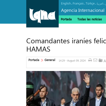
English
Français
Türkçe
.
.
.
.
العربیة
Agencia Internacional 
Portada
Todas las noticias
Comandantes iraníes felic
HAMAS
Portada
General
14:29 - August 09, 2024