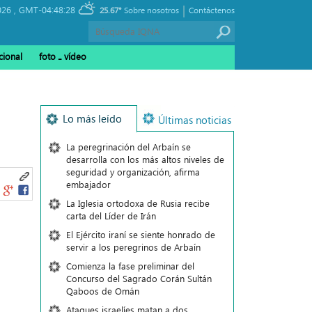
|
026 ,
GMT-04:48:28
25.67°
Sobre nosotros
Contáctenos
cional
foto ـ vídeo
Lo más leído
Últimas noticias
La peregrinación del Arbaín se
desarrolla con los más altos niveles de
seguridad y organización, afirma
embajador
La Iglesia ortodoxa de Rusia recibe
carta del Líder de Irán
El Ejército iraní se siente honrado de
servir a los peregrinos de Arbaín
Comienza la fase preliminar del
Concurso del Sagrado Corán Sultán
Qaboos de Omán
Ataques israelíes matan a dos