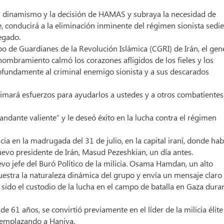
, el dinamismo y la decisión de HAMAS y subraya la necesidad de
e, conducirá a la eliminación inminente del régimen sionista sedi
regado.
o de Guardianes de la Revolución Islámica (CGRI) de Irán, el gen
nombramiento calmó los corazones afligidos de los fieles y los
ofundamente al criminal enemigo sionista y a sus descarados
imará esfuerzos para ayudarlos a ustedes y a otros combatientes
ante valiente” y le deseó éxito en la lucha contra el régimen
ia en la madrugada del 31 de julio, en la capital iraní, donde hab
uevo presidente de Irán, Masud Pezeshkian, un día antes.
 jefe del Buró Político de la milicia. Osama Hamdan, un alto
estra la naturaleza dinámica del grupo y envía un mensaje claro
sido el custodio de la lucha en el campo de batalla en Gaza dura
61 años, se convirtió previamente en el líder de la milicia élite
eemplazando a Haniya.