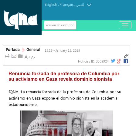
English
Français
.
.
فارسی
versión de escritorio
باز
و
بسته
کردن
منو
Portada
General
15:18 - January 15, 2025
Noticias ID:
3509924
Renuncia forzada de profesora de Columbia por
su activismo en Gaza revela dominio sionista
IQNA -La renuncia forzada de la profesora de Columbia por su
activismo en Gaza expone el dominio sionista en la academia
estadounidense.