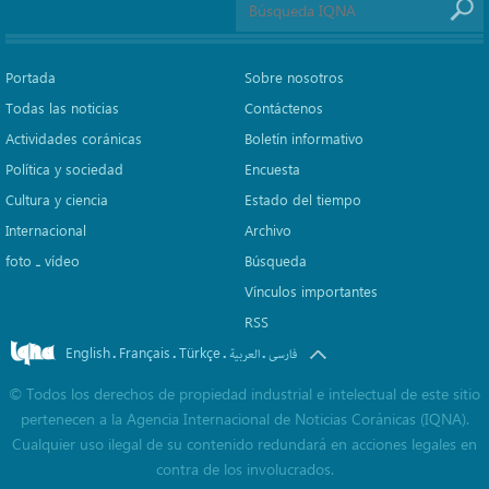
Portada
Sobre nosotros
Todas las noticias
Contáctenos
Actividades coránicas
Boletín informativo
Política y sociedad
Encuesta
Cultura y ciencia
Estado del tiempo
Internacional
Archivo
foto ـ vídeo
Búsqueda
Vínculos importantes
RSS
English
Français
Türkçe
.
.
.
.
فارسی
العربیة
©
Todos los derechos de propiedad industrial e intelectual de este sitio
pertenecen a la Agencia Internacional de Noticias Coránicas (IQNA).
Cualquier uso ilegal de su contenido redundará en acciones legales en
contra de los involucrados.