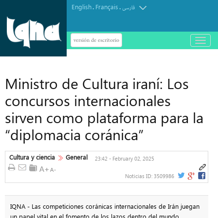
English
Français
.
.
فارسی
versión de escritorio
باز
و
بسته
کردن
منو
Ministro de Cultura iraní: Los
concursos internacionales
sirven como plataforma para la
“diplomacia coránica”
Cultura y ciencia
General
23:42 - February 02, 2025
Noticias ID:
3509986
IQNA - Las competiciones coránicas internacionales de Irán juegan
un papel vital en el fomento de los lazos dentro del mundo