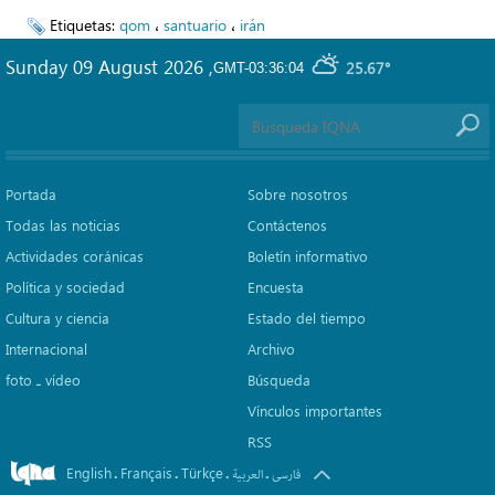
Etiquetas:
qom
،
santuario
،
irán
Sunday 09 August 2026
,
25.67°
GMT-03:36:04
Portada
Sobre nosotros
Todas las noticias
Contáctenos
Actividades coránicas
Boletín informativo
Política y sociedad
Encuesta
Cultura y ciencia
Estado del tiempo
Internacional
Archivo
foto ـ vídeo
Búsqueda
Vínculos importantes
RSS
English
Français
Türkçe
.
.
.
.
فارسی
العربیة