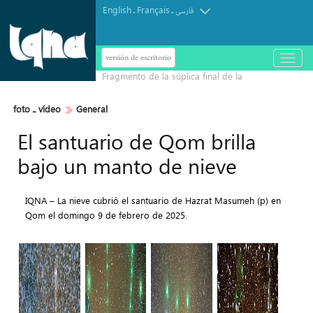
English
Français
.
.
فارسی
versión de escritorio
باز
و
Eid al-Fitr: conmemoración de la
بسته
کردن
purificación del espíritu y el corazón
منو
foto ـ vídeo
General
del musulmán gracias al ágape divino
El santuario de Qom brilla
bajo un manto de nieve
IQNA – La nieve cubrió el santuario de Hazrat Masumeh (p) en
Qom el domingo 9 de febrero de 2025.