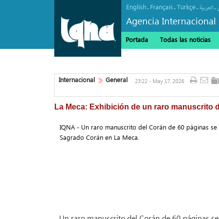
English
Français
Türkçe
.
.
.
.
العربیة
Agencia Internacional 
Portada
Todas las noticias
Internacional
General
23:22 - May 17, 2026
La Meca: Exhibición de un raro manuscrito 
IQNA - Un raro manuscrito del Corán de 60 páginas se
Sagrado Corán en La Meca.
Un raro manuscrito del Corán de 60 páginas se