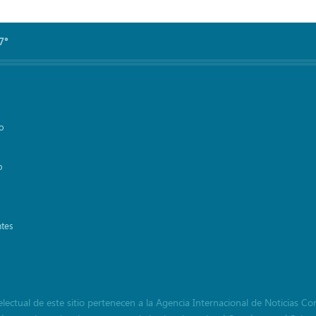
7°
vo
o
ntes
lectual de este sitio pertenecen a la Agencia Internacional de Noticias Co