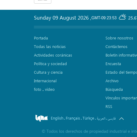
Sunday 09 August 2026
,
25.6
GMT-09:23:53
Portada
Sobre nosotros
Todas las noticias
Contáctenos
Actividades coránicas
Boletín informati
Política y sociedad
Encuesta
Cultura y ciencia
Estado del tiemp
Internacional
Archivo
foto ـ vídeo
Búsqueda
Vínculos importa
RSS
English
Français
Türkçe
.
.
.
.
فارسی
العربیة
©
Todos los derechos de propiedad industrial e inte