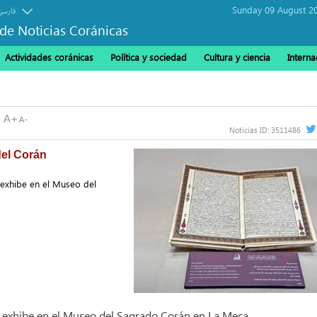
Sunday 09 August 2
فارسی
de Noticias Coránicas
Actividades coránicas
Política y sociedad
Cultura y ciencia
Interna
Noticias ID:
3511486
del Corán
 exhibe en el Museo del
 exhibe en el Museo del Sagrado Corán en La Meca.