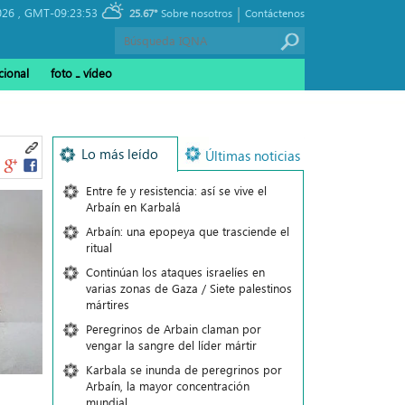
|
026 ,
GMT-09:23:53
25.67°
Sobre nosotros
Contáctenos
cional
foto ـ vídeo
Lo más leído
Últimas noticias
Entre fe y resistencia: así se vive el
Arbaín en Karbalá
Arbaín: una epopeya que trasciende el
ritual
Continúan los ataques israelíes en
varias zonas de Gaza / Siete palestinos
mártires
Peregrinos de Arbain claman por
vengar la sangre del líder mártir
Karbala se inunda de peregrinos por
Arbaín, la mayor concentración
mundial